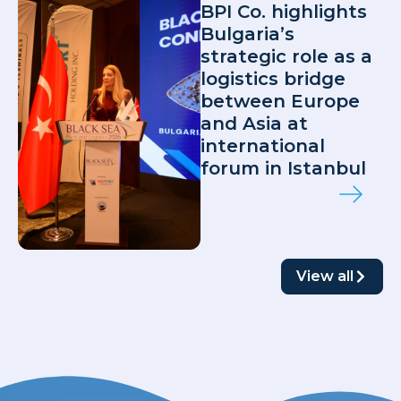
BPI Co. highlights
Bulgaria’s
strategic role as a
logistics bridge
between Europe
and Asia at
international
forum in Istanbul
View all