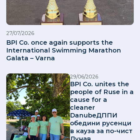
27/07/2026
BPI Co. once again supports the
International Swimming Marathon
Galata – Varna
29/06/2026
BPI Co. unites the
people of Ruse in a
cause for a
cleaner
DanubeДППИ
обедини русенци
в кауза за по-чист
Дунав