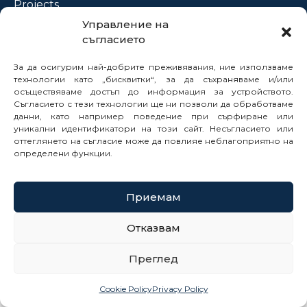
Projects
Управление на
News
съгласието
Legal Framework
Electronic Services
За да осигурим най-добрите преживявания, ние използваме
технологии като „бисквитки“, за да съхраняваме и/или
Buyer Profile
осъществяваме достъп до информация за устройството.
Careers
Съгласието с тези технологии ще ни позволи да обработваме
Contacts
данни, като например поведение при сърфиране или
уникални идентификатори на този сайт. Несъгласието или
Reports
оттеглянето на съгласие може да повлияе неблагоприятно на
определени функции.
© 2025
Приемам
Cookie Policy
Отказвам
Privacy Policy
Site Map
Преглед
Cookie Policy
Privacy Policy