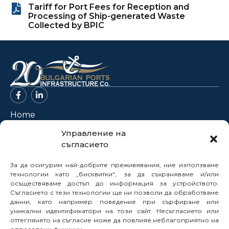
Tariff for Port Fees for Reception and
Processing of Ship-generated Waste
Collected by BPIC
Home
About Us
Управление на
съгласието
Projects
News
За да осигурим най-добрите преживявания, ние използваме
Legal Framework
технологии като „бисквитки“, за да съхраняваме и/или
осъществяваме достъп до информация за устройството.
Electronic Services
Съгласието с тези технологии ще ни позволи да обработваме
данни, като например поведение при сърфиране или
Buyer Profile
уникални идентификатори на този сайт. Несъгласието или
Careers
оттеглянето на съгласие може да повлияе неблагоприятно на