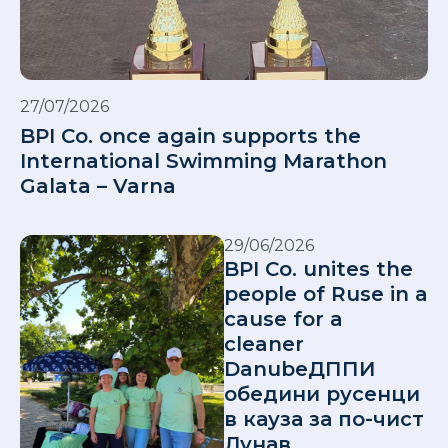
27/07/2026
BPI Co. once again supports the
International Swimming Marathon
Galata – Varna
29/06/2026
BPI Co. unites the
people of Ruse in a
cause for a
cleaner
DanubeДППИ
обедини русенци
в кауза за по-чист
Дунав