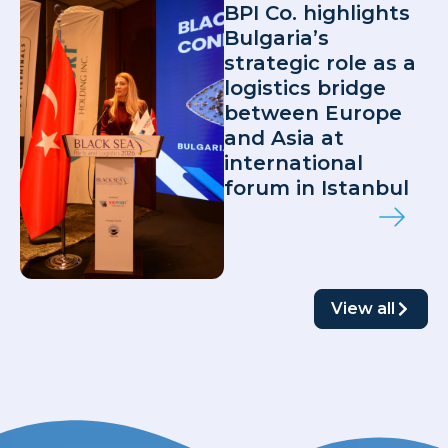
BPI Co. highlights
Bulgaria’s
strategic role as a
logistics bridge
between Europe
and Asia at
international
forum in Istanbul
View all