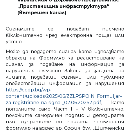
„Пристанищна инфраструктура“
(вътрешен канал)
Сигналите се подават писмено
(включително чрез електронна поща) или
устно.
Може да подадете сигнал като използвате
образец на Формуляр за регистриране на
сигнал за подаване на информация за
нарушения съгласно Закона за защита на
лицата, подаващи сигнали или публично
оповестяващи информация за нарушения
https://cpdp.bg/wp-
content/uploads/2025/06/ZZLPSPOIN_Formuljar-
za-registrirane-na-signal_02.06.20252.pdf
, като
попълните само Част I – V включително,
положите саморъчен подпис и депозирате
или изпратите по пощата попълнения
формуляр на адрес: гр. София, бул. „Шипченски