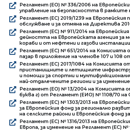
Регламент (ЕО) № 336/2006 на Европейския
управление на безопасността в рамките 
Регламент (ЕС) 2019/1239 на Европейския
обслужване и за отмяна на Директива 201
Регламент (ЕС) № 911/2014 на Европейски
дейността на Европейската агенция за м
кораби и от нефтени и газови инсталации
Регламент (ЕС) № 651/2014 на Комисията 
пазар в приложение на членове 107 и 108 о
Регламент (ЕС) 2017/1084 на Комисията от
пристанищните и летищните инфраструкт
и помощи за спортни и мултифункционалн
най-отдалечените региони и за изменение 
Регламент (ЕО) № 13/2004 на Комисията о
буква г) от Регламент (ЕИО) № 1108/70 на
Регламент (ЕС) № 1303/2013 на Европейски
за Европейския фонд за регионално разви
на селските райони и Европейския фонд за
Регламент (ЕС) № 1316/2013 на Европейски
Европа, за изменение на Регламент (ЕС) № 