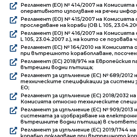
Регламент (EO) № 414/2007 на Комисията
оперативното използване на речни информа
Регламент (ЕО) № 415/2007 на Комисията 
проследяване на кораби (ОВ L 105, 23.04.20
Регламент (ЕО) № 416/2007 на Комисията
L 105, 23.04.2007 г.), на които се позовав
Регламент (ЕС) № 164/2010 на Комисията 
при вътрешното корабоплаване, посочени
Регламент (ЕС) 2018/974 на Европейския 
вътрешни водни пътища;
Регламент за изпълнение (ЕС) № 689/2012 
техническите спецификации за системи за
ЕО;
Регламент за изпълнение (ЕС) 2018/2032 н
Комисията относно техническите специф
Регламент за изпълнение (ЕС) № 909/2013
системата за изобразяване на електронн
вътрешните водни пътища) в съответст
Регламент за изпълнение (ЕС) 2019/1744 
корабно докладване при вътрешното кораб