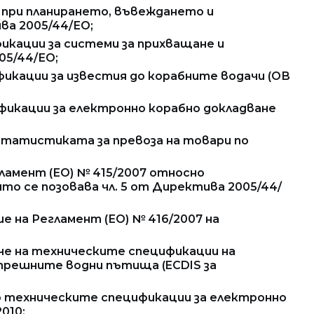
и при планирането, въвеждането и
ива 2005/44/ЕО;
икации за системи за прихващане и
005/44/ЕО;
фикации за известия до корабните водачи (ОВ
ификации за електронно корабно докладване
 статистиката за превоза на товари по
егламент (ЕО) № 415/2007 относно
то се позовава чл. 5 от Директива 2005/44/
ие на Регламент (ЕО) № 416/2007 на
ляне на техническите спецификации на
трешните водни пътища (ECDIS за
но техническите спецификации за електронно
010;