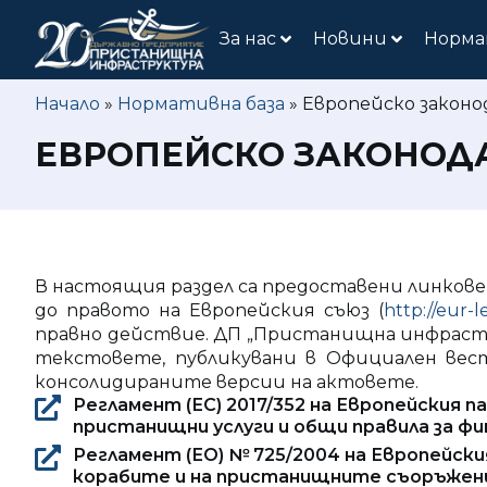
За нас
Новини
Норма
Начало
»
Нормативна база
»
Европейско закон
ЕВРОПЕЙСКО ЗАКОНОД
В настоящия раздел са предоставени линков
до правото на Европейския съюз (
http://eur-
правно действие. ДП „Пристанищна инфрастру
текстовете, публикувани в Официален вест
консолидираните версии на актовете.
Регламент (ЕС) 2017/352 на Европейския п
пристанищни услуги и общи правила за ф
Регламент (ЕО) № 725/2004 на Европейски
корабите и на пристанищните съоръжен