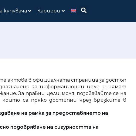
а купувача
Кариери
те актове в официалната страница за достъп
едназначени за информационни цели и нямат
ие. За правни цели, моля, позовавайте се на
, които са пряко достъпни чрез връзките в
ъздаване на рамка за предоставянето на
осно подобряване на сигурността на