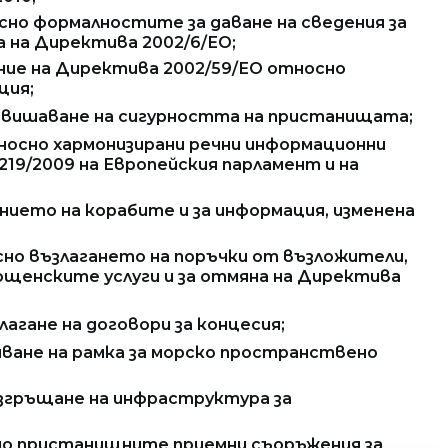
сно формалностите за даване на сведения за
а на Директива 2002/6/ЕО;
ение на Директива 2002/59/ЕО относно
ция;
повишаване на сигурността на пристанищата;
тносно хармонизирани речни информационни
19/2009 на Европейския парламент и на
ието на корабите и за информация, изменена
сно възлагането на поръчки от възложители,
щенските услуги и за отмяна на Директива
лагане на договори за концесия;
вяване на рамка за морско пространствено
азгръщане на инфраструктура за
сно пристанищните приемни съоръжения за