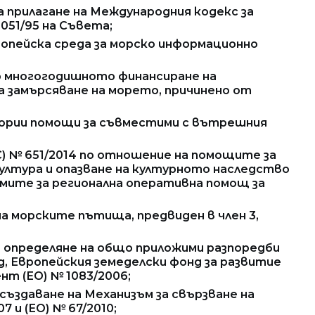
а прилагане на Международния кодекс за
051/95 на Съвета;
вропейска среда за морско информационно
но многогодишното финансиране на
а замърсяване на морето, причинено от
тегории помощи за съвместими с вътрешния
ЕС) № 651/2014 по отношение на помощите за
лтура и опазване на културното наследство
емите за регионална оперативна помощ за
на морските пътища, предвиден в член 3,
за определяне на общо приложими разпоредби
д, Европейския земеделски фонд за развитие
нт (ЕО) № 1083/2006;
 създаване на Механизъм за свързване на
7 и (ЕО) № 67/2010;