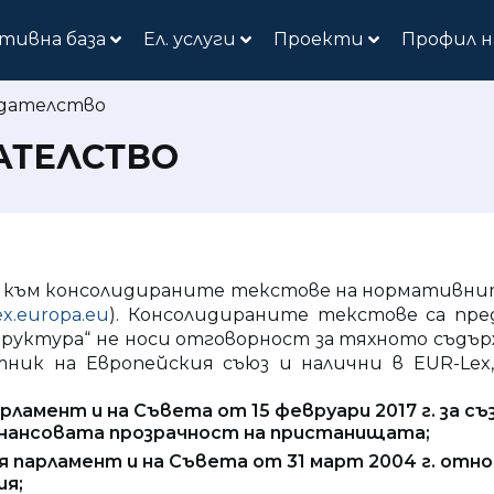
тивна база
Ел. услуги
Проекти
Профил н
одателство
АТЕЛСТВО
е към консолидираните текстове на нормативни
lex.europa.eu
). Консолидираните текстове са пр
ктура“ не носи отговорност за тяхното съдържан
ник на Европейския съюз и налични в EUR-Lex
арламент и на Съвета от 15 февруари 2017 г. за с
инансовата прозрачност на пристанищата;
я парламент и на Съвета от 31 март 2004 г. отн
ия;