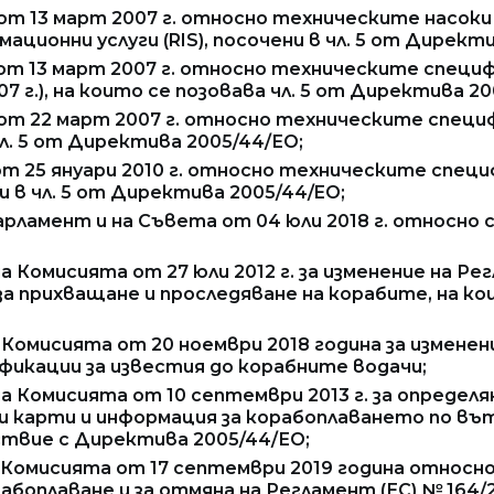
 от 13 март 2007 г. относно техническите насок
ционни услуги (RIS), посочени в чл. 5 от Директ
от 13 март 2007 г. относно техническите специф
07 г.), на които се позовава чл. 5 от Директива 2
 от 22 март 2007 г. относно техническите специ
а чл. 5 от Директива 2005/44/ЕО;
от 25 януари 2010 г. относно техническите спец
 в чл. 5 от Директива 2005/44/EО;
парламент и на Съвета от 04 юли 2018 г. относно
на Комисията от 27 юли 2012 г. за изменение на Р
 прихващане и проследяване на корабите, на кои
а Комисията от 20 ноември 2018 година за изменен
икации за известия до корабните водачи;
 на Комисията от 10 септември 2013 г. за опреде
и карти и информация за корабоплаването по въ
вие с Директива 2005/44/ЕО;
на Комисията от 17 септември 2019 година относ
оплаване и за отмяна на Регламент (ЕС) № 164/2