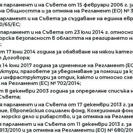
 парламент и на Съвета от 15 февруари 2006 г. з
на Общността и за отмяна на Регламент (ЕО) № 3
 парламент и на Съвета за създаване на единна е
0/65/ЕС;
я парламент и на Съвета от 23 юли 2014 г. относ
орска безопасност в областта на реагирането н
;
от 17 юни 2014 година за обявяване на някои ка
т Договора;
 14 юни 2017 година за изменение на Регламент (
ури, праговете за уведомяване за помощи за ку
и инфраструктури за отдих, както и относно сх
на Регламент (ЕС) № 702/2014;
т 8 декември 2003 година за определяне списъка 
 Съвета;
я парламент и на Съвета от 17 декември 2013 г. 
тие, Европейския социален фонд, Кохезионния фон
 морско дело и рибарство, и за отмяна на Регламе
я парламент и на Съвета от 11 декември 2013 г. за
913/2010 и за отмяна на Регламенти (ЕО) № 680/200