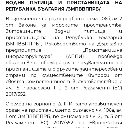
ВОДНИ ПЪТИЩА И ПРИСТАНИЩАТА НА
РЕПУБЛИКА БЪЛГАРИЯ /ЗМПВВППРБ/
В изпълнение на разпоредбата на чл. 106б, ал. 2
от Закона за морските пространства,
вътрешните водни пътища и
пристанищата на Република България
(ЗМПВВППРБ), Ръководството на Държавно
предприятие „Пристанищна
инфраструктура“ (ДППИ) провежда
обществени обсъждания с ползвателите на
пристанищата и с другите заинтересовани
страни по съществените въпроси от
своята компетентност в съответствие с
чл. 15, параграфи 1 и 2 от Регламент (ЕС)
2017/352.
С оглед на горното, ДППИ като управителен
орган на пристанището, съгласно чл. 106а, ал.
1 от ЗМПВВППРБ, по смисъла на чл. 2, т. 5 от
Регламент (ЕС) 2017/352 на Европейския