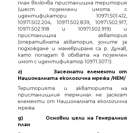
план включва пристанищна територия
(шест поземлени имота с
идентификатори 10971.501.412,
10971.502.204, 10971.502.839, 10971.502.917,
10971.502.918 и 10971.502.919) и
пристанищна акватория
(оперативната акватория, зоните за
подхождане и маневриране са р. Дунав,
като попадат в обхвата на поземлен
имот с идентификатор 10971.307.1).
г) Засегнати елементи от
Националната екологична мрежа /НЕМ/
Територията и акваторията на
пристанищния терминал не засягат
елементи от Националната екологична
мрежа.
д) Основни цели на Генералния
план