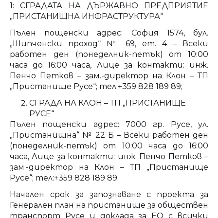
1: СГРАДАТА НА ДЪРЖАВНО ПРЕДПРИЯТИЕ
„ПРИСТАНИЩНА ИНФРАСТРУКТУРА“
Пълен пощенски адрес: София 1574, бул.
„Шипченски проход“ № 69, ет. 4 – Всеки
работен ден (понеделник-петък) от 10:00
часа до 16:00 часа, Лице за контакти: инж.
Пенчо Петков – зам.-директор на Клон – ТП
„Пристанище Русе“; тел:+359 828 189 89;
СГРАДА НА КЛОН – ТП „ПРИСТАНИЩЕ
РУСЕ“
Пълен пощенски адрес: 7000 гр. Русе, ул.
„Пристанищна“ № 22 Б – Всеки работен ден
(понеделник-петък) от 10:00 часа до 16:00
часа, Лице за контакти: инж. Пенчо Петков –
зам.-директор на Клон – ТП „Пристанище
Русе“; тел:+359 828 189 89.
Начален срок за запознаване с проекта за
Генерален план на пристанище за обществен
транспорт Русе и доклада за ЕО с всички