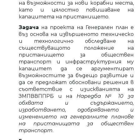
на възможности за нови корабни места,
като и цялостно повишаване на
капацитета на пристанището.
Задача
на проекта на Генерален план е
въз основа на извършеното техническо
и технологично обследване на
съществуващото положение на
пристанището за обществен
транспорт и инфраструктурния му
капацитет да се аргументират
възможностите за бъдещо развитие и
да се предложат обосновани решения в
съответствие с изискванията на
ЗМПВВППРБ и на
Наредба № 10 за
обхвата и съдържанието,
изработването, одобряването и
изменението на генералните планове
на пристанищата за обществен
транспорт
.