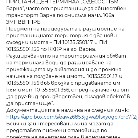
ПРИСТАНИЩЕН ТЕРМИНАЛ „ОДЕСОС ПБМ-
Варна“, част от пристанище за обществен
транспорт Варна по смисъла на чл. 106а
ЗМПВВППРБ.
Предмет на процедурата е разширение на
пристанищната територия с два нови
съседни имота – ПИ 10135.5501.17 и ПИ
10135.5501.156 по КККР на гр. Варна.
Разширяването на териториалния обхват
на терминала води до разширяване на
прилежащата му акватория и до промяна
начина на ползване на имоти 10135.5501.17 и
10135.5501.156 във връзка с придаването им
към имот 10135.5501.356, с предназначение от
„за друг вид производствен, складов обект“ в
„за пристанище“.
Документацията е налична на следния линк:
https://app.box.com/s/eawz6853jgwa9lsxyogo7crc7f2
Всички заинтересовани лица могат да
представят писмени становища по
проекта на генерален план в едномесечен