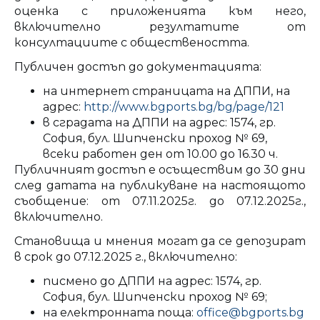
оценка с приложенията към него,
включително резултатите от
консултациите с обществеността.
Публичен достъп до документацията:
на интернет страницата на ДППИ, на
адрес:
http://www.bgports.bg/bg/page/121
в сградата на ДППИ на адрес: 1574, гр.
София, бул. Шипченски проход № 69,
всеки работен ден от 10.00 до 16.30 ч.
Публичният достъп е осъществим до 30 дни
след датата на публикуване на настоящото
съобщение: от 07.11.2025г. до 07.12.2025г.,
включително.
Становища и мнения могат да се депозират
в срок до 07.12.2025 г., включително:
писмено до ДППИ на адрес: 1574, гр.
София, бул. Шипченски проход № 69;
на електронната поща:
office@bgports.bg