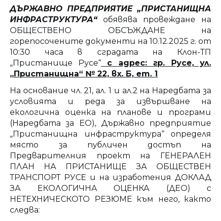
ДЪРЖАВНО ПРЕДПРИЯТИЕ „ПРИСТАНИЩНА
ИНФРАСТРУКТУРА“
обявява провеждане на
ОБЩЕСТВЕНО ОБСЪЖДАНЕ на
горепосочените документи на 10.12.2025 г. от
10:30 часа в сградата на Клон-ТП
„Пристанище Русе“
с адрес: гр. Русе, ул.
„Пристанищна“ № 22, вх. Б, ет. 1
На основание чл. 21, ал. 1 и ал.2 на Наредбата за
условията и реда за извършване на
екологична оценка на планове и програми
(Наредбата за ЕО), Държавно предприятие
„Пристанищна инфраструктура“ определя
място за публичен достъп на
Предварителния проект на ГЕНЕРАЛЕН
ПЛАН НА ПРИСТАНИЩЕ ЗА ОБЩЕСТВЕН
ТРАНСПОРТ РУСЕ и на изработения ДОКЛАД
ЗА ЕКОЛОГИЧНА ОЦЕНКА (ДЕО) с
НЕТЕХНИЧЕСКОТО РЕЗЮМЕ към него, както
следва: