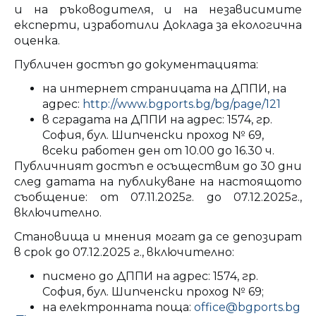
и на ръководителя, и на независимите
експерти, изработили Доклада за екологична
оценка.
Публичен достъп до документацията:
на интернет страницата на ДППИ, на
адрес:
http://www.bgports.bg/bg/page/121
в сградата на ДППИ на адрес: 1574, гр.
София, бул. Шипченски проход № 69,
всеки работен ден от 10.00 до 16.30 ч.
Публичният достъп е осъществим до 30 дни
след датата на публикуване на настоящото
съобщение: от 07.11.2025г. до 07.12.2025г.,
включително.
Становища и мнения могат да се депозират
в срок до 07.12.2025 г., включително:
писмено до ДППИ на адрес: 1574, гр.
София, бул. Шипченски проход № 69;
на електронната поща:
office@bgports.bg