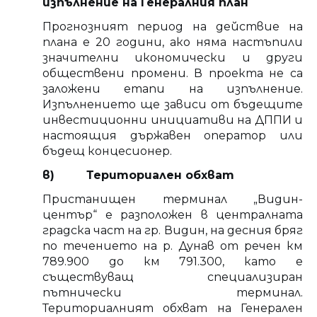
изпълнение на
Генералния план
Прогнозният период на действие на
плана е 20 години, ако няма настъпили
значителни икономически и други
обществени промени. В проекта не са
заложени етапи на изпълнение.
Изпълнението ще зависи от бъдещите
инвестиционни инициативи на ДППИ и
настоящия държавен оператор или
бъдещ концесионер.
в) Териториален обхват
Пристанищен терминал „Видин-
център“ е разположен в централната
градска част на гр. Видин, на десния бряг
по течението на р. Дунав от речен км
789.900 до км 791.300, като е
съществуващ специализиран
пътнически терминал.
Териториалният обхват на Генерален