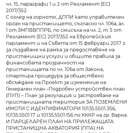
чл. 15, параграфи 1 и 2 от Регламент (ЕС)
2017/352.
С оглед на горното, ДППИ като управителен
орган на пристанището, съгласно чл. 106а, ал.
1 от ЗМПВВППРБ, по смисъла на чл. 2, т. 5 от
Регламент (ЕС) 2017/352 на Европейския
парламент и на Съвета от 15 февруари 2017 г.
за създаване на рамка за предоставяне на
пристанищни услуги и общите правила за
финансовата прозрачност на
пристанищата по чл. 106а от Закона,
стартира процедура за обществено
обсъждане на Проект за изменение на
Генерален план –Подробен устройствен план
(ПУП) – План за регулация и застрояване на
пристанищната територия ЗА ПОЗЕМЛЕНИ
ИМОТИ С ИДЕНТИФИКАТОРИ 10135.5501.356,
10135.5501.17 и 10135.5501.156 по КККР на гр. Варна
И ПАРЦЕЛАРЕН ПЛАН НА ПРИЛЕЖАЩАТА
ПРИСТАНИЩНА АКВАТОРИЯ (ППА) НА