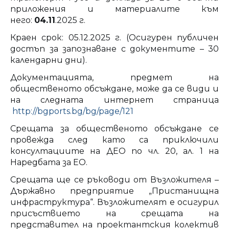
приложения и материалите към
него:
04.11
.2025 г.
Краен срок: 05.12.2025 г. (Осигурен публичен
достъп за запознаване с документите – 30
календарни дни).
Документацията, предмет на
общественото обсъждане, може да се види и
на следната интернет страница
http://bgports.bg/bg/page/121
Срещата за общественото обсъждане се
провежда след като са приключили
консултациите на ДЕО по чл. 20, ал. 1 на
Наредбата за ЕО.
Срещата ще се ръководи от Възложителя –
Държавно предприятие „Пристанищна
инфраструктура“. Възложителят е осигурил
присъствието на срещата на
представител на проектантския колектив