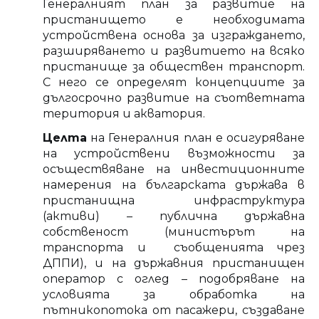
Генералният план за развитие на
пристанището е необходимата
устройствена основа за изграждането,
разширяването и развитието на всяко
пристанище за обществен транспорт.
С него се определят концепциите за
дългосрочно развитие на съответната
територия и акватория.
Целта
на Генералния план е осигуряване
на устройствени възможности за
осъществяване на инвестиционните
намерения на българската държава в
пристанищна инфраструктура
(активи) – публична държавна
собственост (министърът на
транспорта и съобщенията чрез
ДППИ), и на държавния пристанищен
оператор с оглед – подобряване на
условията за обработка на
пътникопотока от пасажери, създаване