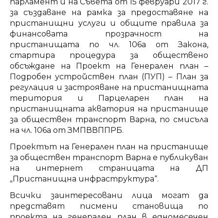
парламент и на Съвета от 15 февруари 2017 г.
за създаване на рамка за предоставяне на
пристанищни услуги и общите правила за
финансовата прозрачност на
пристанищата по чл. 106а от Закона,
стартира процедура за обществено
обсъждане на Проект на Генерален план –
Подробен устройствен план (ПУП) – План за
регулация и застрояване на пристанищната
територия и Парцеларен план на
пристанищната акватория на пристанище
за обществен транспорт Варна, по смисъла
на чл. 106а от ЗМПВВППРБ.
Проектът на Генерален план на пристанище
за обществен транспорт Варна е публикуван
на интернет страницата на ДП
„Пристанищна инфраструктура“.
Всички заинтересовани лица могат да
представят писмени становища по
проекта на генерален план в едномесечен