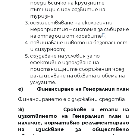
преди всичко на круизните
пътници с цел развитие на
туризма;
осъществяване на екологични
мероприятия – система за събиране
[1]
на отпадъци от корабите
;
повишаване нивото на безопасност
и сигурност;
създаване на условия за по
ефективно използване на
пристанищните съоръжения чрез
разширяване на обхвата и обема на
услугите.
е) Финансиране на Генералния план
Финансирането е с държавни средства.
ж) Срокове и етапи на
изготвянето на Генералния план и
наличие, нормативно регламентирано
на изискване за обществено