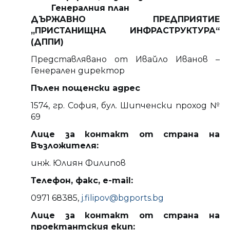
Генералния план
ДЪРЖАВНО ПРЕДПРИЯТИЕ
„ПРИСТАНИЩНА ИНФРАСТРУКТУРА“
(ДППИ)
Представлявано от Ивайло Иванов –
Генерален директор
Пълен пощенски адрес
1574, гр. София, бул. Шипченски проход №
69
Лице за контакт от страна на
Възложителя:
инж. Юлиян Филипов
Телефон, факс, e-mail:
0971 68385,
j.filipov@bgports.bg
Лице за контакт от страна на
проектантския екип: