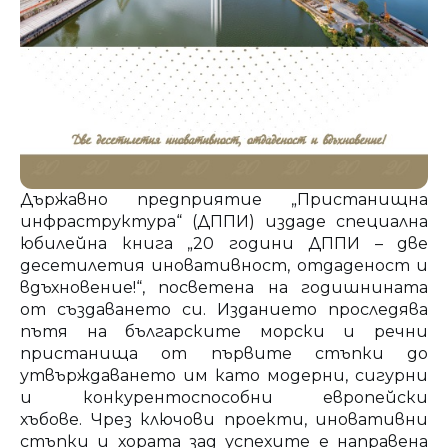
Държавно предприятие „Пристанищна
инфраструктура“ (ДППИ) издаде специална
юбилейна книга „20 години ДППИ – две
десетилетия иновативност, отдаденост и
вдъхновение!“, посветена на годишнината
от създаването си. Изданието проследява
пътя на българските морски и речни
пристанища от първите стъпки до
утвърждаването им като модерни, сигурни
и конкурентоспособни европейски
хъбове. Чрез ключови проекти, иновативни
стъпки и хората зад успехите е направена