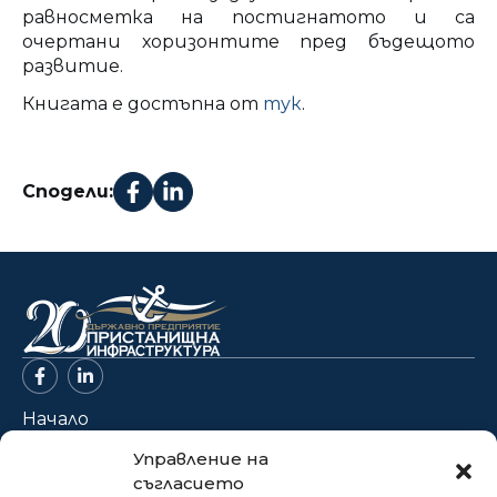
равносметка на постигнатото и са
очертани хоризонтите пред бъдещото
развитие.
Книгата е достъпна от
тук
.
Сподели:
Начало
За нас
Управление на
съгласието
Проекти