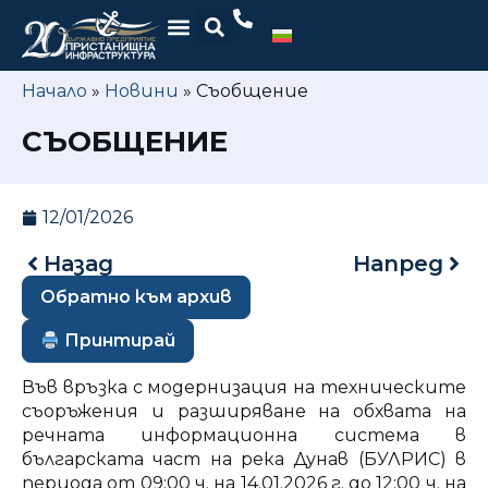
Начало
»
Новини
»
Съобщение
СЪОБЩЕНИЕ
12/01/2026
Назад
Напред
Обратно към архив
Принтирай
Във връзка с модернизация на техническите
съоръжения и разширяване на обхвата на
речната информационна система в
българската част на река Дунав (БУЛРИС) в
периода от 09:00 ч. на ​14.​01.202​6 г. до 12:00 ч. на