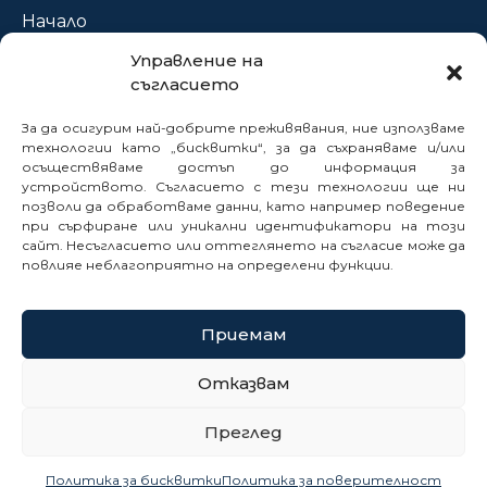
Начало
За нас
Управление на
съгласието
Проекти
Новини
За да осигурим най-добрите преживявания, ние използваме
Нормативна база
технологии като „бисквитки“, за да съхраняваме и/или
осъществяваме достъп до информация за
Електронни услуги
устройството. Съгласието с тези технологии ще ни
позволи да обработваме данни, като например поведение
Профил на купувача
при сърфиране или уникални идентификатори на този
Кариери
сайт. Несъгласието или оттеглянето на съгласие може да
Контакти
повлияе неблагоприятно на определени функции.
Сигнали
Приемам
© 2025
Отказвам
Политика за бисквитки
Преглед
Политика за поверителност
Карта на сайта
Политика за бисквитки
Политика за поверителност