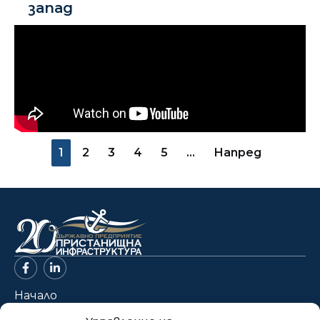
запад
1
2
3
4
5
…
Напред
Начало
За нас