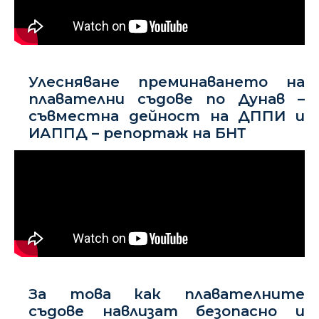
Улесняване преминаването на
плавателни съдове по Дунав –
съвместна дейност на ДППИ и
ИАППД – репортаж на БНТ
За това как плавателните
съдове навлизат безопасно и