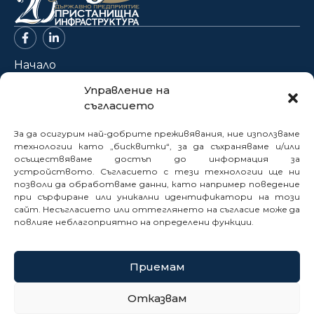
Начало
За нас
Управление на
съгласието
Проекти
Новини
За да осигурим най-добрите преживявания, ние използваме
Нормативна база
технологии като „бисквитки“, за да съхраняваме и/или
осъществяваме достъп до информация за
Електронни услуги
устройството. Съгласието с тези технологии ще ни
Профил на купувача
позволи да обработваме данни, като например поведение
при сърфиране или уникални идентификатори на този
Кариери
сайт. Несъгласието или оттеглянето на съгласие може да
Контакти
повлияе неблагоприятно на определени функции.
Сигнали
Приемам
© 2025
Отказвам