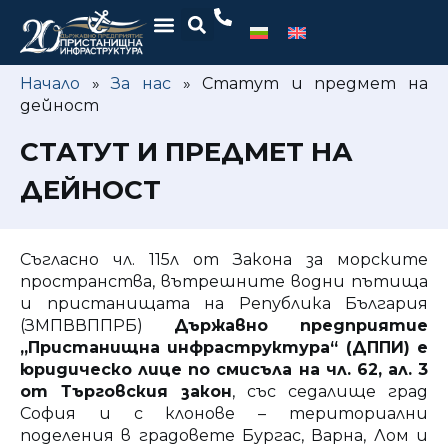
Начало
»
За нас
»
Статут и предмет на
дейност
СТАТУТ И ПРЕДМЕТ НА
ДЕЙНОСТ
Съгласно чл. 115л от Закона за морските
пространства, вътрешните водни пътища
и пристанищата на Република България
(ЗМПВВППРБ)
Държавно предприятие
„Пристанищна инфраструктура“ (ДППИ) е
юридическо лице по смисъла на чл. 62, ал. 3
от Търговския закон
, със седалище град
София и с клонове – териториални
поделения в градовете Бургас, Варна, Лом и