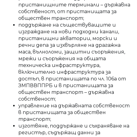
пристанищните терминали – държавна
собственост, от пристанищата за
обществен транспорт;
поддържане на съществуващите и
изграждане на нови подходни канали,
пристанищни акватории, морски и
речни депа за изхвърляне на драгажна
маса, вълноломи, защитни съоръжения,
мрежи и съоръжения на общата
техническа инфраструктура,
включително инфраструктура за
достъп, в пристанищата по чл. 106а от
ЗМПВВППРБ и в пристанищата за
обществен транспорт – държавна
собственост;
управление на държавната собственост
в пристанищата за обществен
транспорт;
изготвяне, поддържане и съхраняване на
регистър, съдържащ данни за