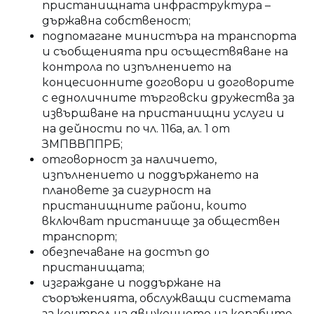
пристанищната инфраструктура –
държавна собственост;
подпомагане министъра на транспорта
и съобщенията при осъществяване на
контрола по изпълнението на
концесионните договори и договорите
с едноличните търговски дружества за
извършване на пристанищни услуги и
на дейности по чл. 116а, ал. 1 от
ЗМПВВППРБ;
отговорност за наличието,
изпълнението и поддържането на
плановете за сигурност на
пристанищните райони, които
включват пристанище за обществен
транспорт;
обезпечаване на достъп до
пристанищата;
изграждане и поддържане на
съоръженията, обслужващи системата
за контрол на движението на корабите