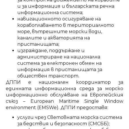
и за информация и българската речна
информационна система;
навигационното осигуряване на
корабоплаването в териториалното
море, вътрешните морски води,
каналите и акваторията на
пристанищата;
изграждане, поддържане и
администриране на национална
система за електронен обмен на
информация в пристанищата за
обществен транспорт.
ДППИ е национален координатор за
единната информационна среда за морско
информационно обслужване на Европейския
съюз – European Maritime Single Window
environment (EMSWe). ДППИ предоставя:
услуги чрез Световната морска система
за бедствия и безопасност (СМСББ);