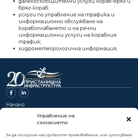
далекосъобщителни услуги кораб-бряг и
бряг-кораб;
услуги по управление на трафика и
информационно обслужване на
корабоплаването и на речни
информационни услуги на корабния
трафик;
хидрометеорологична информация.
Начало
За нас
Управление на
съгласието
Проекти
Новини
За да осигурим най-добрите преживявания, ние използваме