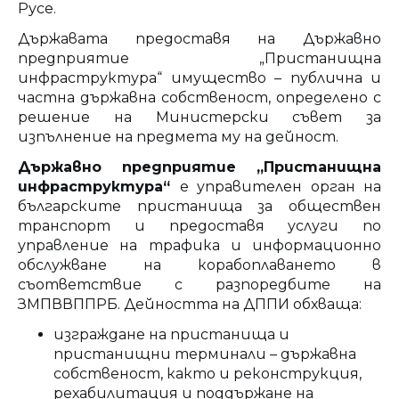
Русе.
Държавата предоставя на Държавно
предприятие „Пристанищна
инфраструктура“ имущество – публична и
частна държавна собственост, определено с
решение на Министерски съвет за
изпълнение на предмета му на дейност.
Държавно предприятие „Пристанищна
инфраструктура“
е управителен орган на
българските пристанища за обществен
транспорт и предоставя услуги по
управление на трафика и информационно
обслужване на корабоплаването в
съответствие с разпоредбите на
ЗМПВВППРБ. Дейността на ДППИ обхваща:
изграждане на пристанища и
пристанищни терминали – държавна
собственост, както и реконструкция,
рехабилитация и поддържане на