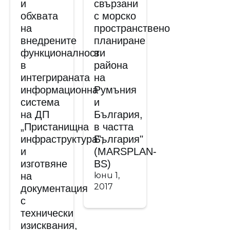
и
свързани
обхвата
с морско
на
пространствено
внедрените
планиране
функционалности
в
в
района
интегрираната
на
информационна
Румъния
система
и
на ДП
България,
„Пристанищна
в частта
инфраструктура",
България"
и
(MARSPLAN-
изготвяне
BS)
на
юни 1,
2017
документация
с
технически
изисквания,