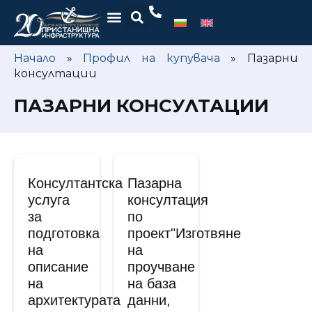
Начало
»
Профил на купувача
»
Пазарни
консултации
ПАЗАРНИ КОНСУЛТАЦИИ
Консултантска
Пазарна
услуга
консултация
за
по
подготовка
проект"Изготвяне
на
на
описание
проучване
на
на база
архитектурата
данни,