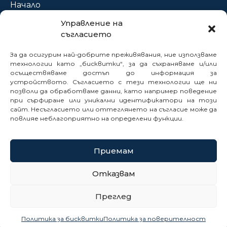
Начало
За нас
Управление на
съгласието
Проекти
Новини
За да осигурим най-добрите преживявания, ние използваме
Нормативна база
технологии като „бисквитки“, за да съхраняваме и/или
осъществяваме достъп до информация за
Електронни услуги
устройството. Съгласието с тези технологии ще ни
позволи да обработваме данни, като например поведение
Профил на купувача
при сърфиране или уникални идентификатори на този
Кариери
сайт. Несъгласието или оттеглянето на съгласие може да
Контакти
повлияе неблагоприятно на определени функции.
Сигнали
Приемам
© 2025
Отказвам
Политика за бисквитки
Преглед
Политика за поверителност
Карта на сайта
Политика за бисквитки
Политика за поверителност