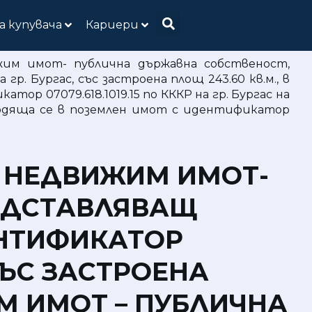
а купувача
Кариери
жим имот- публична държавна собственост,
р. Бургас, със застроена площ 243.60 кв.м., в
р 07079.618.1019.15 по КККР на гр. Бургас на
ходяща се в поземлен имот с идентификатор
Т НЕДВИЖИМ ИМОТ-
РЕДСТАВЛЯВАЩ
ЕНТИФИКАТОР
, СЪС ЗАСТРОЕНА
ИМ ИМОТ – ПУБЛИЧНА