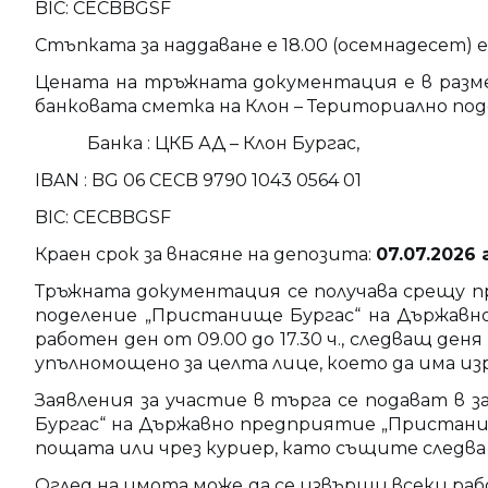
BIC: CECBBGSF
Стъпката за наддаване е 18.00 (осемнадесет) е
Цената на тръжната документация е в размер
банковата сметка на Клон – Териториално по
Банка : ЦКБ АД – Клон Бургас,
IBAN : BG 06 CECB 9790 1043 0564 01
BIC: CECBBGSF
Краен срок за внасяне на депозита:
07
.
07
.
2026
Тръжната документация се получава срещу п
поделение „Пристанище Бургас“ на Държавно 
работен ден от 09.00 до 17.30 ч., следващ деня
упълномощено за целта лице, което да има и
Заявления за участие в търга се подават в 
Бургас“ на Държавно предприятие „Пристанищ
пощата или чрез куриер, като същите следва д
Оглед на имота може да се извърши всеки рабо