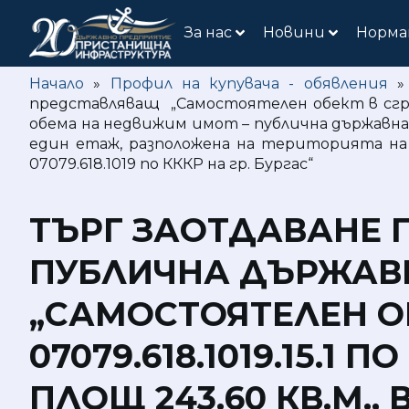
За нас
Новини
Норма
Начало
»
Профил на купувача - обявления
представляващ „Самостоятелен обект в сграда 
обема на недвижим имот – публична държавна 
един етаж, разположена на територията на
07079.618.1019 по КККР на гр. Бургас“
ТЪРГ ЗАОТДАВАНЕ 
ПУБЛИЧНА ДЪРЖАВ
„САМОСТОЯТЕЛЕН О
07079.618.1019.15.1 
ПЛОЩ 243.60 КВ.М.