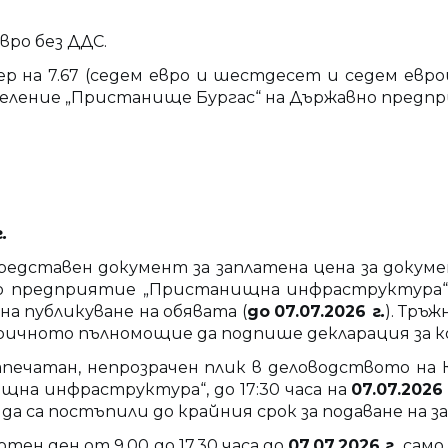
вро без ДДС.
 на 7.67 (седем евро и шестдесет и седем евро
деление „Пристанище Бургас“ на
Държавно предп
г
.
редставен документ за заплатена цена за докуме
предприятие „Пристанищна инфраструктура“ – гр. 
 на публикуване на обявата (
до
07
.
07
.
2026
г
.
). Тръ
зричното пълномощие да подпише декларация за 
запечатан, непрозрачен плик в деловодството н
на инфраструктура“, до 17:30 часа на
07
.
07
.
2026
а са постъпили до крайния срок за подаване на за
тен ден от 9.00 до 17.30 часа до
07
.
07
.
2026
г
.
само