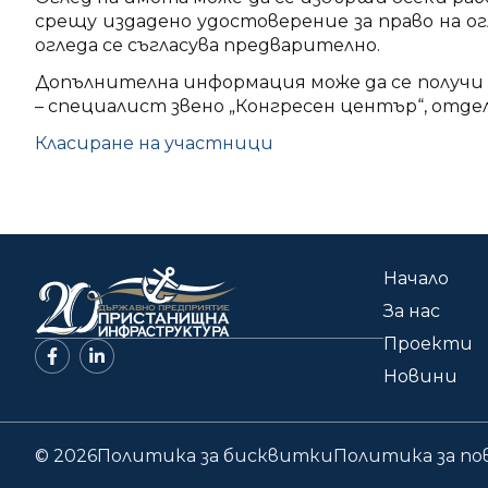
срещу издадено удостоверение за право на о
огледа се съгласува предварително.
Допълнителна информация може да се получи на адр
– специалист звено „Конгресен център“, отде
Класиране на участници
Начало
За нас
Проекти
Новини
© 2026
Политика за бисквитки
Политика за п