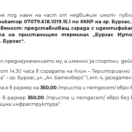
д наем на част от недвижим имот- публичн
катор 07079.618.1019.15.1
по КККР на гр. Бургас
еност: представляващ сграда с идентификатор 0
а на пристанищен терминал „Бургас Изто
. Бургас“
.
.
предназначението му, а именно за спортни дей
от 14.30 часа в сградата на Клон – Териториалн
. Бургас, ул. „Ал. Батенберг“ 1, ет. 4, заседателн
а е в размер на
350,00
/триста и петдесет/ евро б
 в размер
350,00
/триста и петдесет/ евро без 
щна инфраструктура“: