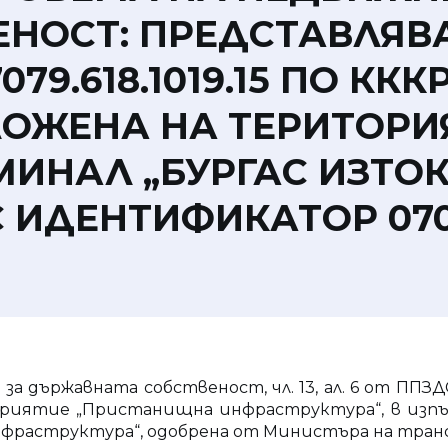
НОСТ: ПРЕДСТАВЛЯВ
9.618.1019.15 ПО КККР
ЛОЖЕНА НА ТЕРИТОРИ
НАЛ „БУРГАС ИЗТОК 
 ИДЕНТИФИКАТОР 07079
кона за държавната собственост, чл. 13, ал. 6 от ПП
ятие „Пристанищна инфраструктура“, в изпълне
нфраструктура“, одобрена от Министъра на тра