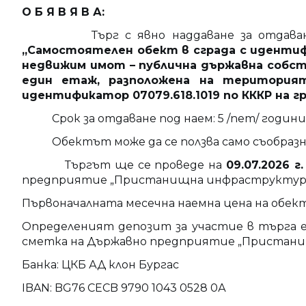
О Б Я В Я В А:
Търг с явно наддаване за отдаване по
„Самостоятелен обект в сграда с идентифи
недвижим имот – публична държавна собств
един етаж, разположена на територият
идентификатор 07079.618.1019 по КККР на гр
Срок за отдаване под наем: 5 /пет/ години
Обектът може да се ползва само съобразно 
Търгът ще се проведе на
09.07.2026
г.
предприятие „Пристанищна инфраструктура“ – гр
Първоначалната месечна наемна цена на обект
Определеният депозит за участие в търга
е
сметка на Държавно предприятие „Пристани
Банка: ЦКБ АД клон Бургас
IBAN: BG76 CECB 9790 1043 0528 0А