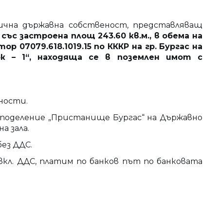
а държавна собственост, представляващ
, със застроена площ 243.60 кв.м., в обема на
7079.618.1019.15 по КККР на гр. Бургас на
к – 1“, находяща се в поземлен имот с
ности.
о поделение „Пристанище Бургас“ на Държавно
а зала.
ез ДДС.
вкл. ДДС, платим по банков път по банковата