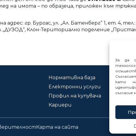
глед на имота – по образеца, приложен към тръж
ес: гр. Бургас, ул. „Ал. Батенберг“ 1, ет. 4, тел.:
л „ДУЗОД“, Клон-Териториално поделение „Приста
За да о
техноло
осъщест
Съгласие
Нормативна база
Ко
като на
Електронни услуги
Сиг
идентифи
съгласие 
Профил на купувача
Кариери
Пр
оверителност
Карта на сайта