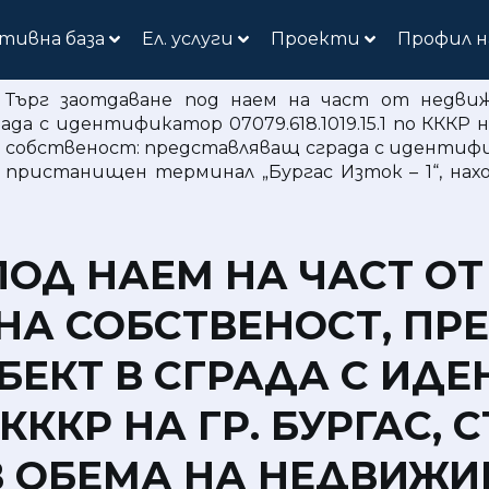
тивна база
Ел. услуги
Проекти
Профил н
»
Търг заотдаване под наем на част от недви
с идентификатор 07079.618.1019.15.1 по КККР на г
собственост: представляващ сграда с идентификато
 пристанищен терминал „Бургас Изток – 1“, на
ПОД НАЕМ НА ЧАСТ О
НА СОБСТВЕНОСТ, П
БЕКТ В СГРАДА С ИД
ПО КККР НА ГР. БУРГАС
, В ОБЕМА НА НЕДВИЖ