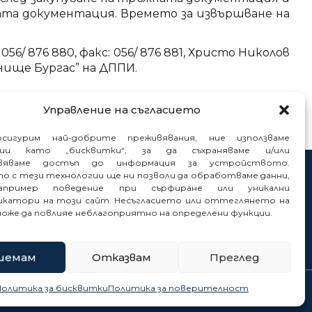
ната документация. Времето за извършване на
 056/ 876 880, факс: 056/ 876 881, Христо Николов
нище Бургас” на ДППИ.
Управление на съгласието
сигурим най-добрите преживявания, ние използваме
гии като „бисквитки“, за да съхраняваме и/или
вяваме достъп до информация за устройството.
то с тези технологии ще ни позволи да обработваме данни,
нтакти
пример поведение при сърфиране или уникални
нали
катори на този сайт. Несъгласието или оттеглянето на
може да повлияе неблагоприятно на определени функции.
иемам
Отказвам
Преглед
Политика за бисквитки
Политика за поверителност