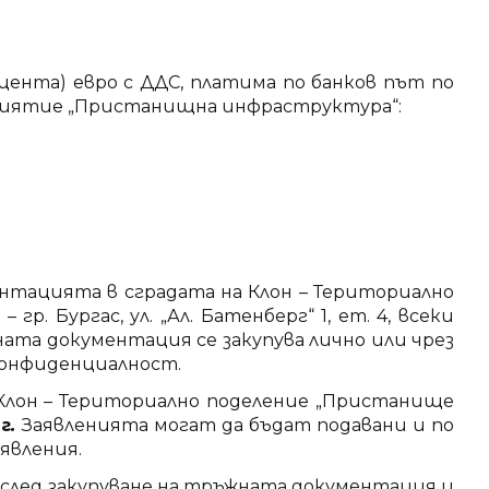
цента) евро с ДДС, платима по банков път по
риятие „Пристанищна инфраструктура“
:
нтацията в сградата на Клон – Териториално
Бургас, ул. „Ал. Батенберг“ 1, ет. 4, всеки
жната документация се закупува лично или чрез
конфиденциалност.
а Клон – Териториално поделение „Пристанище
г
.
Заявленията могат да бъдат подавани и по
явления.
 след закупуване на тръжната документация и