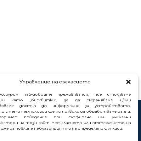
Управление на съгласието
сигурим най-добрите преживявания, ние използваме
гии като „бисквитки“, за да съхраняваме и/или
вяваме достъп до информация за устройството.
то с тези технологии ще ни позволи да обработваме данни,
нтакти
пример поведение при сърфиране или уникални
нали
катори на този сайт. Несъгласието или оттеглянето на
може да повлияе неблагоприятно на определени функции.