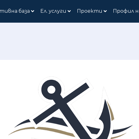
тивна база
Ел. услуги
Проекти
Профил н