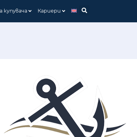
а купувача
Кариери