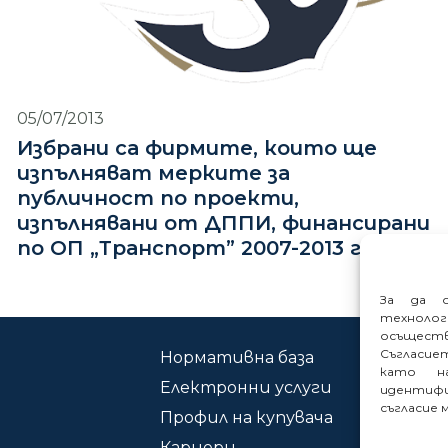
05/07/2013
Избрани са фирмите, които ще
изпълняват мерките за
публичност по проекти,
изпълнявани от ДППИ, финансирани
по ОП „Транспорт” 2007-2013 г.
За да о
техноло
осъщест
Съгласие
Нормативна база
Ко
като на
Електронни услуги
Сиг
идентифи
съгласие 
Профил на купувача
Кариери