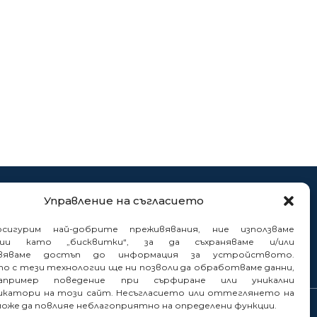
нтакти
Управление на съгласието
нали
сигурим най-добрите преживявания, ние използваме
гии като „бисквитки“, за да съхраняваме и/или
вяваме достъп до информация за устройството.
то с тези технологии ще ни позволи да обработваме данни,
пример поведение при сърфиране или уникални
катори на този сайт. Несъгласието или оттеглянето на
може да повлияе неблагоприятно на определени функции.