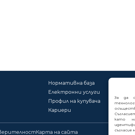
Нормативна база
Ко
Електронни услуги
Сиг
За да о
Профил на купувача
техноло
осъщест
Кариери
Съгласие
като на
идентифи
съгласие 
оверителност
Карта на сайта