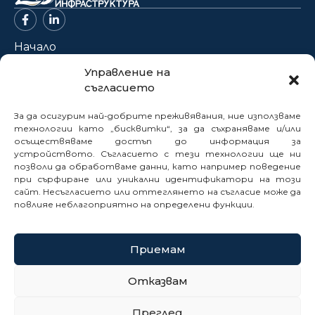
Начало
За нас
Управление на
съгласието
Проекти
Новини
За да осигурим най-добрите преживявания, ние използваме
Нормативна база
технологии като „бисквитки“, за да съхраняваме и/или
осъществяваме достъп до информация за
Електронни услуги
устройството. Съгласието с тези технологии ще ни
позволи да обработваме данни, като например поведение
Профил на купувача
при сърфиране или уникални идентификатори на този
Кариери
сайт. Несъгласието или оттеглянето на съгласие може да
Контакти
повлияе неблагоприятно на определени функции.
Сигнали
Приемам
© 2025
Отказвам
Политика за бисквитки
Преглед