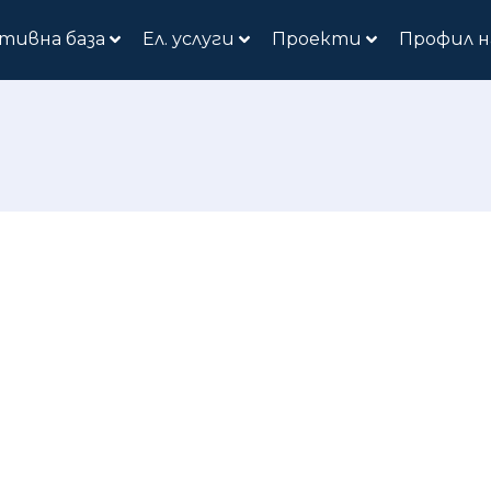
тивна база
Ел. услуги
Проекти
Профил н