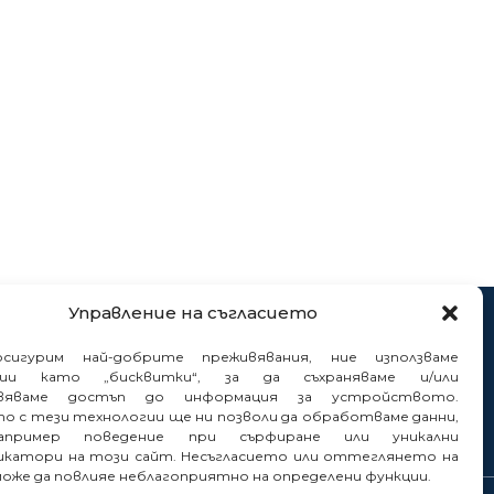
Управление на съгласието
нтакти
сигурим най-добрите преживявания, ние използваме
нали
гии като „бисквитки“, за да съхраняваме и/или
вяваме достъп до информация за устройството.
то с тези технологии ще ни позволи да обработваме данни,
пример поведение при сърфиране или уникални
катори на този сайт. Несъгласието или оттеглянето на
може да повлияе неблагоприятно на определени функции.