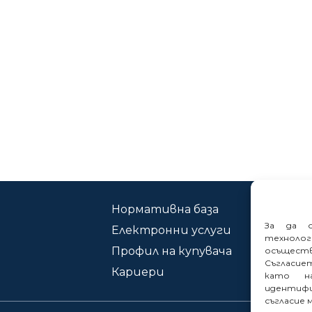
Нормативна база
Ко
За да о
Електронни услуги
Сиг
техноло
Профил на купувача
осъщест
Съгласие
Кариери
като на
идентифи
съгласие 