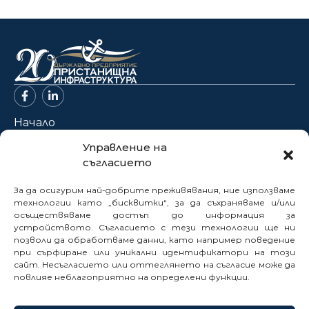
Начало
За нас
Управление на
съгласието
Проекти
Новини
За да осигурим най-добрите преживявания, ние използваме
Нормативна база
технологии като „бисквитки“, за да съхраняваме и/или
осъществяваме достъп до информация за
Електронни услуги
устройството. Съгласието с тези технологии ще ни
позволи да обработваме данни, като например поведение
Профил на купувача
при сърфиране или уникални идентификатори на този
Кариери
сайт. Несъгласието или оттеглянето на съгласие може да
Контакти
повлияе неблагоприятно на определени функции.
Сигнали