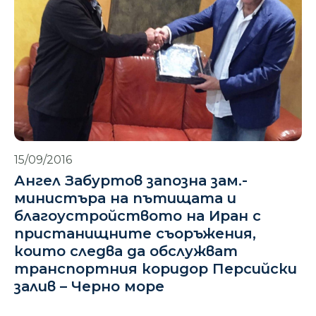
15/09/2016
Ангел Забуртов запозна зам.-
министъра на пътищата и
благоустройството на Иран с
пристанищните съоръжения,
които следва да обслужват
транспортния коридор Персийски
залив – Черно море