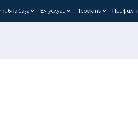
тивна база
Ел. услуги
Проекти
Профил н