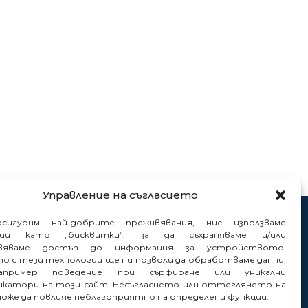
Управление на съгласието
нтакти
сигурим най-добрите преживявания, ние използваме
гии като „бисквитки“, за да съхраняваме и/или
нали
вяваме достъп до информация за устройството.
то с тези технологии ще ни позволи да обработваме данни,
пример поведение при сърфиране или уникални
катори на този сайт. Несъгласието или оттеглянето на
може да повлияе неблагоприятно на определени функции.