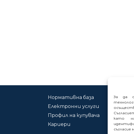
Нормативна база
Ко
За да о
техноло
Електронни услуги
Сиг
осъщест
Съгласие
Профил на купувача
като на
Кариери
идентифи
съгласие 