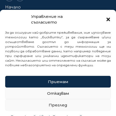
Начало
За нас
Управление на
съгласието
Проекти
Новини
За да осигурим най-добрите преживявания, ние използваме
Нормативна база
технологии като „бисквитки“, за да съхраняваме и/или
осъществяваме достъп до информация за
Електронни услуги
устройството. Съгласието с тези технологии ще ни
позволи да обработваме данни, като например поведение
Профил на купувача
при сърфиране или уникални идентификатори на този
Кариери
сайт. Несъгласието или оттеглянето на съгласие може да
Контакти
повлияе неблагоприятно на определени функции.
Сигнали
Приемам
© 2025
Отказвам
Политика за бисквитки
Преглед
Политика за поверителност
Карта на сайта