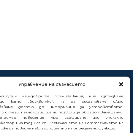
нтакти
Управление на съгласието
нали
сигурим най-добрите преживявания, ние използваме
гии като „бисквитки“, за да съхраняваме и/или
вяваме достъп до информация за устройството.
то с тези технологии ще ни позволи да обработваме данни,
пример поведение при сърфиране или уникални
катори на този сайт. Несъгласието или оттеглянето на
може да повлияе неблагоприятно на определени функции.