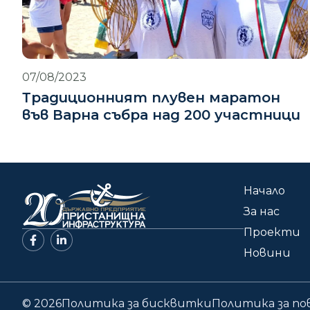
07/08/2023
Традиционният плувен маратон
във Варна събра над 200 участници
Начало
За нас
Проекти
Новини
© 2026
Политика за бисквитки
Политика за п