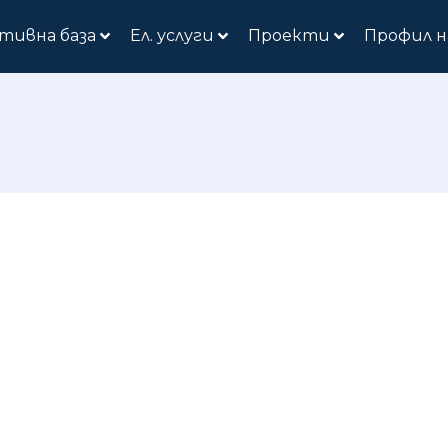
тивна база
Ел. услуги
Проекти
Профил н