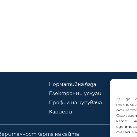
Нормативна база
Ко
Електронни услуги
Сиг
За да о
Профил на купувача
техноло
осъщест
Кариери
Съгласие
като на
идентифи
съгласие 
оверителност
Карта на сайта