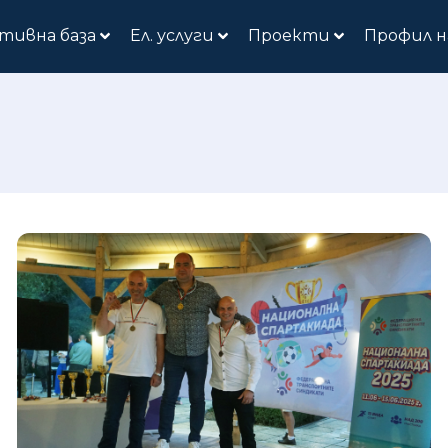
тивна база
Ел. услуги
Проекти
Профил н