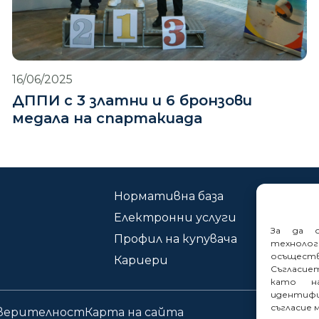
16/06/2025
ДППИ с 3 златни и 6 бронзови
медала на спартакиада
Нормативна база
Ко
Електронни услуги
Сиг
За да о
Профил на купувача
техноло
осъщест
Кариери
Съгласие
като на
идентифи
съгласие 
оверителност
Карта на сайта