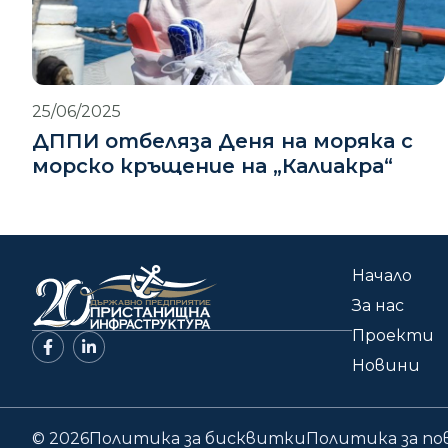
25/06/2025
ДППИ отбеляза Деня на моряка с
морско кръщение на „Калиакра“
Начало
За нас
Проекти
Новини
© 2026
Политика за бисквитки
Политика за п