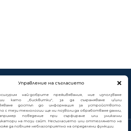
нтакти
Управление на съгласието
нали
сигурим най-добрите преживявания, ние използваме
гии като „бисквитки“, за да съхраняваме и/или
вяваме достъп до информация за устройството.
то с тези технологии ще ни позволи да обработваме данни,
пример поведение при сърфиране или уникални
катори на този сайт. Несъгласието или оттеглянето на
може да повлияе неблагоприятно на определени функции.