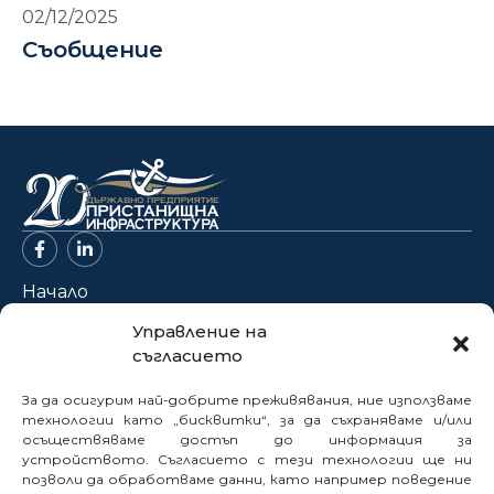
02/12/2025
Съобщение
Начало
За нас
Управление на
съгласието
Проекти
Новини
За да осигурим най-добрите преживявания, ние използваме
Нормативна база
технологии като „бисквитки“, за да съхраняваме и/или
осъществяваме достъп до информация за
Електронни услуги
устройството. Съгласието с тези технологии ще ни
позволи да обработваме данни, като например поведение
Профил на купувача