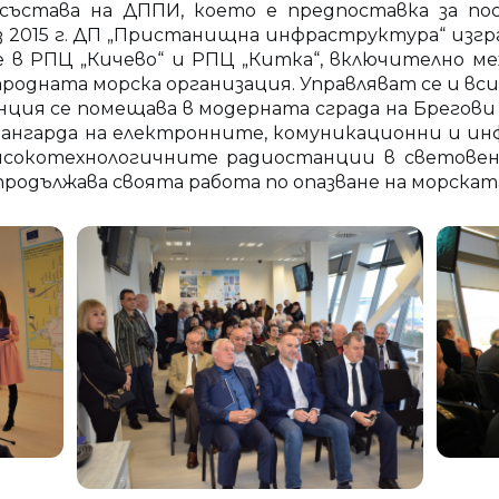
 състава на ДППИ, което е предпоставка за по
ез 2015 г. ДП „Пристанищна инфраструктура“ изг
 в РПЦ „Кичево“ и РПЦ „Китка“, включително м
ародната морска организация. Управляват се и в
я се помещава в модерната сграда на Брегови ц
авангарда на електронните, комуникационни и и
-високотехнологичните радиостанции в светов
родължава своята работа по опазване на морската