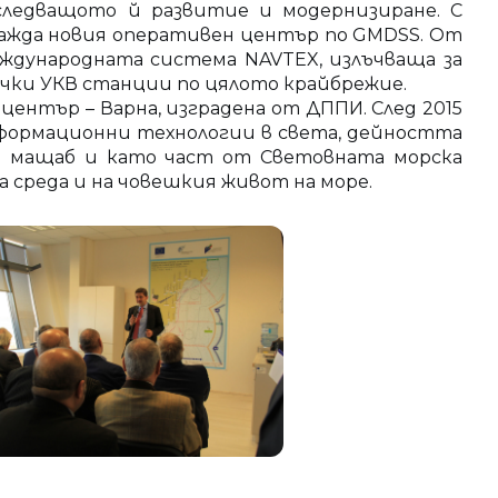
следващото й развитие и модернизиране. С
ражда новия оперативен център по GMDSS. От
еждународната система NAVTEX, излъчваща за
сички УКВ станции по цялото крайбрежие.
ентър – Варна, изградена от ДППИ. След 2015
нформационни технологии в света, дейността
ен мащаб и като част от Световната морска
 среда и на човешкия живот на море.