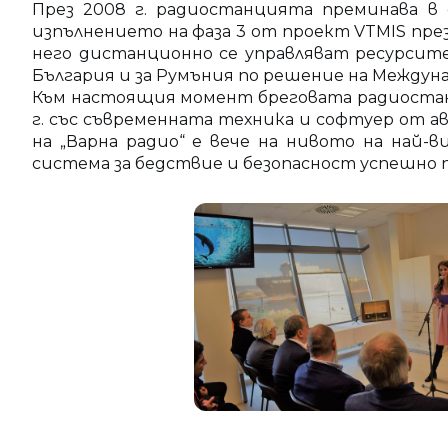
През 2008 г. радиостанцията преминава в
изпълнението на фаза 3 от проект VTMIS пр
него дистанционно се управляват ресурсите
България и за Румъния по решение на Междун
Към настоящия момент бреговата радиостанци
г. със съвременната техника и софтуер от 
на „Варна радио“ е вече на нивото на най
система за бедствие и безопасност успешно п