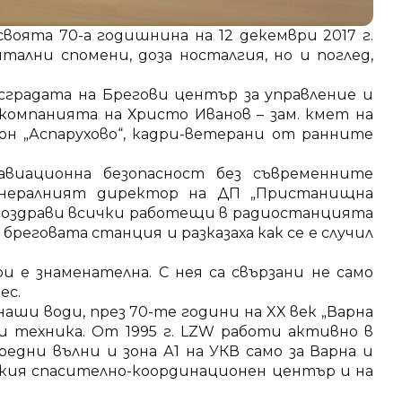
воята 70-а годишнина на 12 декември 2017 г.
ални спомени, доза носталгия, но и поглед,
градата на Брегови център за управление и
 компанията на Христо Иванов – зам. кмет на
йон „Аспарухово“, кадри-ветерани от ранните
авиационна безопасност без съвременните
генералният директор на ДП „Пристанищна
поздрави всички работещи в радиостанцията
реговата станция и разказаха как се е случил
ри е знаменателна. С нея са свързани не само
ес.
наши води, през 70-те години на XX век „Варна
и техника. От 1995 г. LZW работи активно в
едни вълни и зона А1 на УКВ само за Варна и
орския спасително-координационен център и на