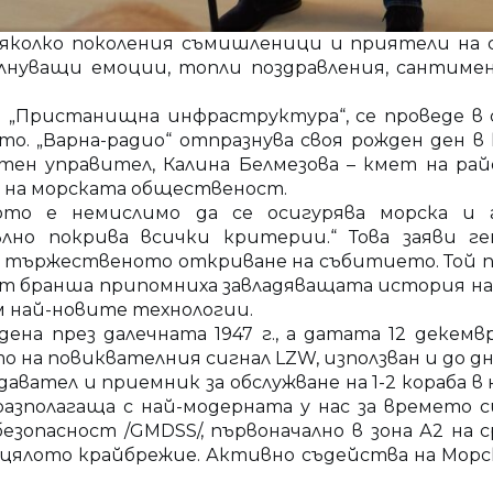
няколко поколения съмишленици и приятели на с
нуващи емоции, топли поздравления, сантимент
 „Пристанищна инфраструктура“, се проведе в с
о. „Варна-радио“ отпразнува своя рожден ден в
стен управител, Калина Белмезова – кмет на ра
 на морската общественост.
ото е немислимо да се осигурява морска и 
ълно покрива всички критерии.“ Това заяви 
на тържественото откриване на събитието. Той 
т бранша припомниха завладяващата история на б
м най-новите технологии.
ена през далечната 1947 г., а датата 12 декемв
о на повиквателния сигнал LZW, използван и до дн
вател и приемник за обслужване на 1-2 кораба в 
разполагаща с най-модерната у нас за времето с
зопасност /GMDSS/, първоначално в зона А2 на ср
КВ за цялото крайбрежие. Активно съдейства на М