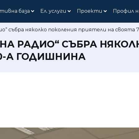
тивна база
Ел. услуги
Проекти
Профил н
ио“ събра няколко поколения приятели на своята 
РНА РАДИО“ СЪБРА НЯКО
70-А ГОДИШНИНА