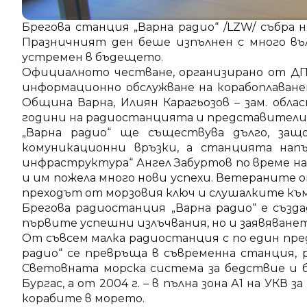
Брегова станция „Варна радио“ /LZW/ събра 
Празничният ден беше изпълнен с много въл
устремен в бъдещето.
Официалното честване, организирано от ДП
информационно обслужване на корабоплаванет
Община Варна, Илиян Карагьозов – зам. обла
години на радиостанцията и представители
„Варна радио“ ще съществува дълго, защ
комуникационни връзки, а станцията нап
инфраструктура“ Ангел Забуртов по време 
и им пожела много нови успехи. Ветераните о
преходът от морзовия ключ и слушалките къ
Брегова радиостанция „Варна радио“ е създад
първите успешни излъчвания, но и заявяванет
От съвсем малка радиостанция с по един преда
радио“ се превръща в съвременна станция, 
Световната морска система за бедствие и бе
Бургас, a от 2004 г. – в пълна зона А1 на У
корабите в морето.