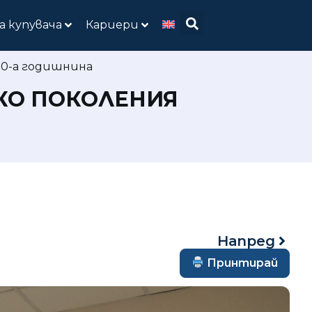
а купувача
Кариери
70-а годишнина
ЛКО ПОКОЛЕНИЯ
Напред
Принтирай