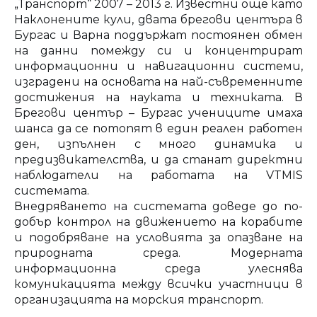
„Транспорт“ 2007 – 2013 г. Известни още като
Наклонените кули, двата брегови центъра в
Бургас и Варна поддържат постоянен обмен
на данни помежду си и концентрират
информационни и навигационни системи,
изградени на основата на най-съвременните
достижения на науката и техниката. В
Брегови център – Бургас учениците имаха
шанса да се потопят в един реален работен
ден, изпълнен с много динамика и
предизвикателства, и да станат директни
наблюдатели на работата на VTMIS
системата.
Внедряването на системата доведе до по-
добър контрол на движението на корабите
и подобряване на условията за опазване на
природната среда. Модерната
информационна среда улеснява
комуникацията между всички участници в
организацията на морския транспорт.