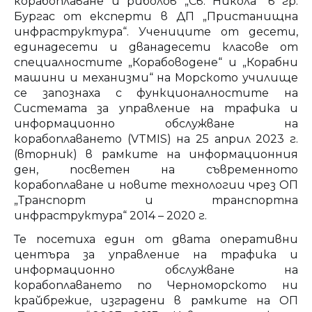
корабоплаване и риболов „Св. Никола“ в гр.
Бургас от експерти в ДП „Пристанищна
инфраструктура“. Учениците от десети,
единадесети и дванадесети класове от
специалностите „Корабоводене“ и „Корабни
машини и механизми“ на Морското училище
се запознаха с функционалностите на
Системата за управление на трафика и
информационно обслужване на
корабоплаването (VTMIS) на 25 април 2023 г.
(вторник) в рамките на информационния
ден, посветен на съвременното
корабоплаване и новите технологии чрез ОП
„Транспорт и транспортна
инфраструктура“ 2014 – 2020 г.
Те посетиха един от двата оперативни
центъра за управление на трафика и
информационно обслужване на
корабоплаването по Черноморското ни
крайбрежие, изградени в рамките на ОП