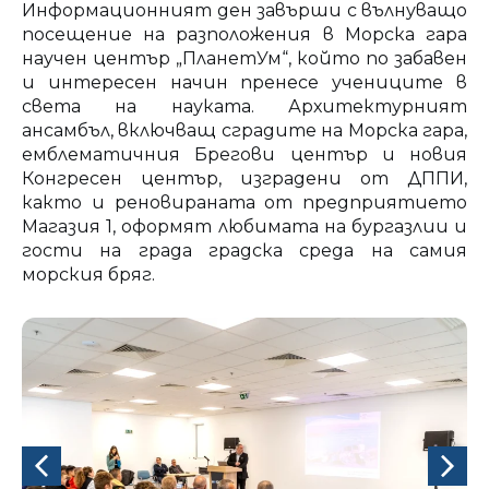
Информационният ден завърши с вълнуващо
посещение на разположения в Морска гара
научен център „ПланетУм“, който по забавен
и интересен начин пренесе учениците в
света на науката. Архитектурният
ансамбъл, включващ сградите на Морска гара,
емблематичния Брегови център и новия
Конгресен център, изградени от ДППИ,
както и реновираната от предприятието
Магазия 1, оформят любимата на бургазлии и
гости на града градска среда на самия
морския бряг.