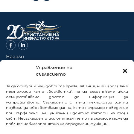
Начало
За нас
Управление на
съгласието
Проекти
Новини
За да осигурим най-добрите преживявания, ние използваме
Нормативна база
технологии като „бисквитки“, за да съхраняваме и/или
осъществяваме достъп до информация за
Електронни услуги
устройството. Съгласието с тези технологии ще ни
позволи да обработваме данни, като например поведение
Профил на купувача
при сърфиране или уникални идентификатори на този
Кариери
сайт. Несъгласието или оттеглянето на съгласие може да
Контакти
повлияе неблагоприятно на определени функции.
Сигнали