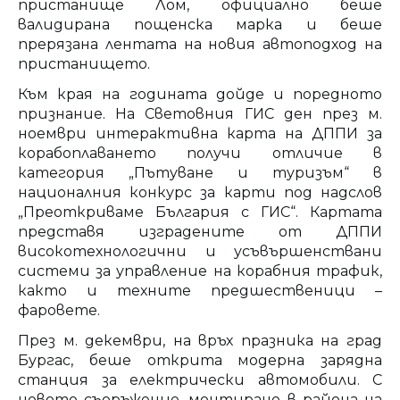
пристанище Лом, официално беше
валидирана пощенска марка и беше
прерязана лентата на новия автоподход на
пристанището.
Към края на годината дойде и поредното
признание. На Световния ГИС ден през м.
ноември интерактивна карта на ДППИ за
корабоплаването получи отличие в
категория „Пътуване и туризъм“ в
националния конкурс за карти под надслов
„Преоткриваме България с ГИС“. Картата
представя изградените от ДППИ
високотехнологични и усъвършенствани
системи за управление на корабния трафик,
както и техните предшественици –
фаровете.
През м. декември, на връх празника на град
Бургас, беше открита модерна зарядна
станция за електрически автомобили. С
новото съоръжение, монтирано в района на