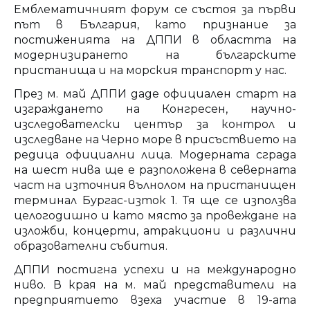
Eмблематичният форум се състоя за първи
път в България, като признание за
постиженията на ДППИ в областта на
модернизирането на българските
пристанища и на морския транспорт у нас.
През м. май ДППИ даде официален старт на
изграждането на Конгресен, научно-
изследователски център за контрол и
изследване на Черно море в присъствието на
редица официални лица. Модерната сграда
на шест нива ще е разположена в северната
част на източния вълнолом на пристанищен
терминал Бургас-изток 1. Тя ще се използва
целогодишно и като място за провеждане на
изложби, концерти, атракциони и различни
образователни събития.
ДППИ постигна успехи и на международно
ниво. В края на м. май представители на
предприятието взеха участие в 19-ата