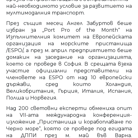
най-необходимото условие за развитието на
мултимодалния транспорт.
През същия месец Ангел Забуртов беше
избран за „Port Pro of the Month“ на
Изпълнителния комитет на Европейската
организация на морските пристанища
/ESPO/, а през м. април предприятието беше
домакин на заседание на организацията,
което се проведе в София. В срещата взеха
участие официални представители на
членовете на ESPO от над 10 европейски
държави, сред които Холандия,
Великобритания, Гърция, Италия, Испания,
Полша и Норвегия.
Над 200 световни експерти обмениха опит
на VII-ата международна конференция-
изложение „Пристанища и корабоплаване по
Черно море“, която се проведе под егидата
на ДППИ през м. май във Варна.