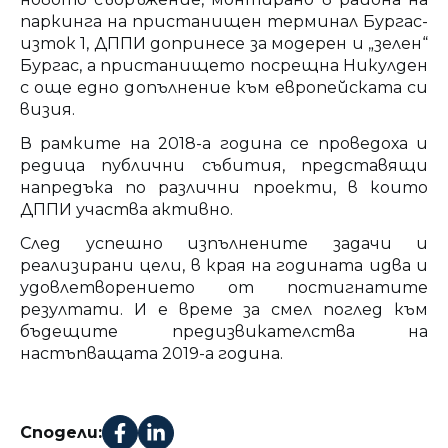
паркинга на пристанищен терминал Бургас-
изток 1, ДППИ допринесе за модерен и „зелен“
Бургас, а пристанището посрещна Никулден
с още едно допълнение към европейската си
визия.
В рамките на 2018-а година се проведоха и
редица публични събития, представящи
напредъка по различни проекти, в които
ДППИ участва активно.
След успешно изпълнените задачи и
реализирани цели, в края на годината идва и
удовлетворението от постигнатите
резултати. И е време за смел поглед към
бъдещите предизвикателства на
настъпващата 2019-а година.
Сподели: