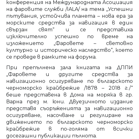
конференция на Международната Асоциация
на фаровите служби /IALA/ на тема „Успешни
пътувания, устойчива планета – нова ера за
морските средства за навигация в един
свързан свят“ и се представиха
изключително успешно по време на
изложението „Фаровете – световно
културно и историческо наследство“, което
се проведе в рамките на форума.
При препълнена зала книгата на ДППИ
„Фаровете и другите средства за
навигационно осигуряване по българското
черноморско крайбрежие /1878 – 2018 г./“
беше представена в Дома на моряка в гр.
Варна през м. юни. Двуезичното издание
представя съоръженията за навигационно
осигуряване, насочване и регулиране на
движението по българското черноморско
крайбрежие в по-голяма от всички
досегашни публикации пълнота.