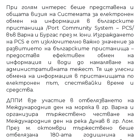
При голям интерес беше представена и
общата визия на Системата за електронен
обмен на информация в българските
пристанища /Port Community System – PCS/
във Варна и Бургас през м. юни. Изграждането
на PCS е от изключително важно значение за
развитието на българските пристанища –
предоставя ефективен обмен на
информация и води до намаляване на
административната тежест. Тя ще улесни
обмена на информация в пристанищата по
електронен път, спестявайки време и
средства.
ДППИ взе участие в отбелязването на
Международния ден на моряка в гр. Варна и
организира тържествено честване на
Mеждународния ден на река Дунав в гр. Лом.
През м. октомври тържествено беше
отбелязана 180-ата годишнина на