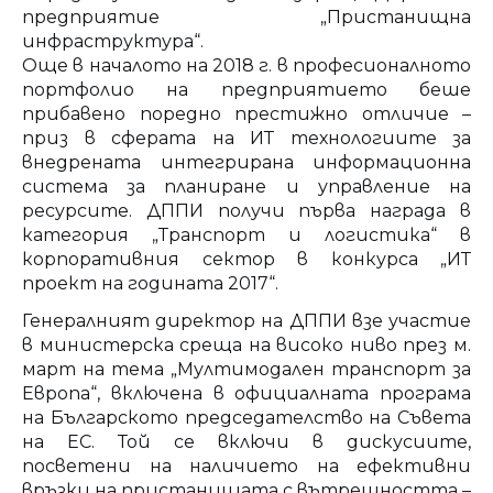
предприятие „Пристанищна
инфраструктура“.
Още в началото на 2018 г. в професионалното
портфолио на предприятието беше
прибавено поредно престижно отличие –
приз в сферата на ИТ технологиите за
внедрената интегрирана информационна
система за планиране и управление на
ресурсите. ДППИ получи първа награда в
категория „Транспорт и логистика“ в
корпоративния сектор в конкурса „ИТ
проект на годината 2017“.
Генералният директор на ДППИ взе участие
в министерска среща на високо ниво през м.
март на тема „Мултимодален транспорт за
Европа“, включена в официалната програма
на Българското председателство на Съвета
на ЕС. Той се включи в дискусиите,
посветени на наличието на ефективни
връзки на пристанищата с вътрешността –