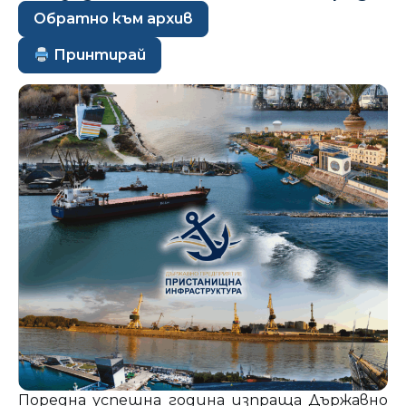
Обратно към архив
Принтирай
Поредна успешна година изпраща Държавно