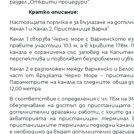
раздел „Открити процедури“.
Кратко описание:
Настоящата поръчка е за възлагане на допъл
Канал 1 и Канал 2, Пристанище Варна”.
Канал 1 свързва Черно море с Варненското ез
правите участъци 103 м, а в кривите 178м.
канала е ограничена със заповед на Капит
перспектива и позволяват безпроблемно извъ
Канал 2 е разположен между Варненско и Бел
част от връзката Черно Море – пристанище
Параметрите на канала са следните: обща дъ
12,00 метра.
В съответствие с определения с чл. 115м н
обезпечаване на достъп до пристанищата 
допълнителни драгажни работи, с които да 
акваторията на пристанищен терминал В
пристанищните терминали подходни канали 
е необходимо да бъдат допълнително драгирани