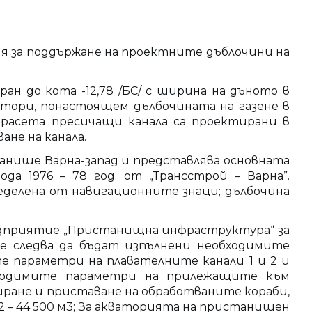
ия за поддържане на проектните дъблочини на
ран до кота -12,78 /БС/ с ширина на дъното в
ктори, понастоящем дълбочината на газене в
трасета пресичащи канала са проектирани в
не на канала.
танище Варна-запад и представлява основната
а 1976 – 78 год. от „Трансстрой – Варна”.
ределена от навигационните знаци; дълбочина
редприятие „Пристанищна инфраструктура“ за
е следва да бъдат изпълнени необходимите
е параметри на плавателните канали 1 и 2 и
бходимите параметри на прилежащите към
ане и приставане на обработваните кораби,
 2 – 44 500 м3; За акваторията на пристанищен