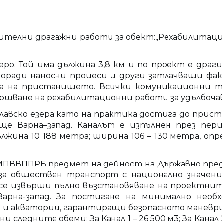
нителни драгажни работи за обект:„Рехабилитац
еро. Той има дължина 3,8 км и по проект е драги
 Поради наносни процеси и други затлачващи фа
ана на пристанището. Всички комуникационни 
ршване на рехабилитационни работи за удълбочава
ославско езера като на практика достига до прис
 Варна–запад. Каналът е изпълнен през период
лжина 10 188 метра; ширина 106 – 130 метра, оп
а ЗМПВВППРБ предмет на дейност на Държавно п
за обществен транспорт с национално значени
се извърши пълно възстановяване на проектнит
арна-запад. За постигане на минимално нео
и акватории, гарантиращи безопасното маневрир
 следните обеми: За Канал 1 – 26 500 м3; За Канал