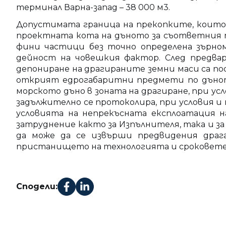
терминал Варна-запад – 38 000 м3.
Допустимата граница на прекопките, които
проектната кота на дъното за съответния п
фини частици без точно определена зърно
дейност на човешкия фактор. След предвари
депониране на драгираните земни маси са по
открият едрогабаритни предмети по дънот
морското дъно в зоната на драгиране, при у
задължително се протоколира, при условия и 
условията на непрекъсната експлоатация н
затруднение както за Изпълнителя, така и за
да може да се извърши предвидения драга
пристанището на технологията и сроковете 
Сподели: