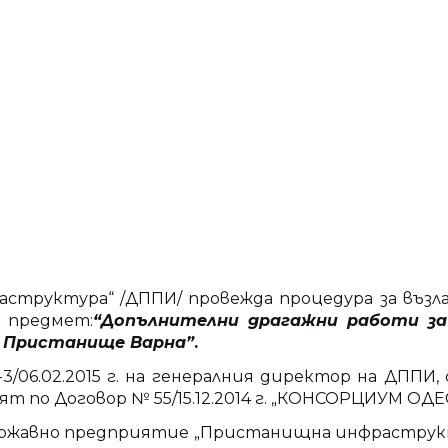
труктура“ /ДППИ/ провежда процедура за възлаг
 с предмет:
“Допълнителни драгажни работи за
2, Пристанище Варна”
.
06.02.2015 г. на генералния директор на ДППИ, с
ят по Договор № 55/15.12.2014 г. „КОНСОРЦИУМ О
ржавно предприятие „Пристанищна инфраструктура”