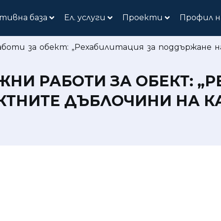
тивна база
Ел. услуги
Проекти
Профил н
оти за обект: „Рехабилитация за поддържане на
НИ РАБОТИ ЗА ОБЕКТ: „Р
НИТЕ ДЪБЛОЧИНИ НА КАН