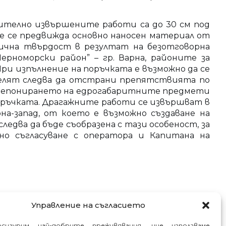
ително извършените работи са до 30 см под
е се предвижда основно наносен материал от
ична твърдост в резултат на безотговорна
ерноморски район” – гр. Варна, районите за
ри изпълнение на поръчката е възможно да се
елят следва да отстрани препятствията по
 и депонирането на едрогабаритните предмети
 поръчката. Драгажните работи се извършват в
а-запад, от което е възможно създаване на
едва да бъде съобразена с тази особеност, за
но съгласуване с оператора и Капитана на
Управление на съгласието
сигурим най-добрите преживявания, ние използваме