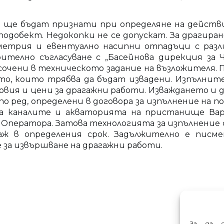
 ще бъдат признати при определяне на действ
одобект. Недокопки не се допускат. За драгиран
метрия и евентуално насипни отпадъци с разл
телно съгласуване с „Басейнова дирекция за Ч
сочени в техническото задание на възложителя. П
о, които трябва да бъдат извадени. Изпълнит
словия и цени за драгажни работи. Изваждането
по ред, определени в договора за изпълнение на
а каналите и акваторията на пристанище Варн
 Оператора. Затова технологията за изпълнение сл
ж в определения срок. Задължително е писме
за извършване на драгажни работи.
За да о