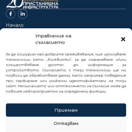
Начало
За нас
Управление на
съгласието
Проекти
Новини
За да осигурим най-добрите преживявания, ние използваме
Нормативна база
технологии като „бисквитки“, за да съхраняваме и/или
осъществяваме достъп до информация за
Електронни услуги
устройството. Съгласието с тези технологии ще ни
позволи да обработваме данни, като например поведение
Профил на купувача
при сърфиране или уникални идентификатори на този
Кариери
сайт. Несъгласието или оттеглянето на съгласие може да
Контакти
повлияе неблагоприятно на определени функции.
Сигнали
Приемам
© 2025
Отказвам
Политика за бисквитки