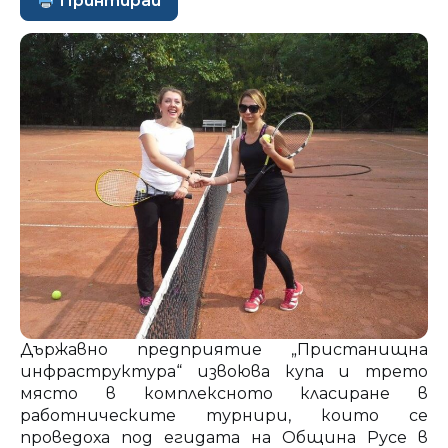
Принтирай
Държавно предприятие „Пристанищна
инфраструктура“ извоюва купа и трето
място в комплексното класиране в
работническите турнири, които се
проведоха под егидата на Община Русе в