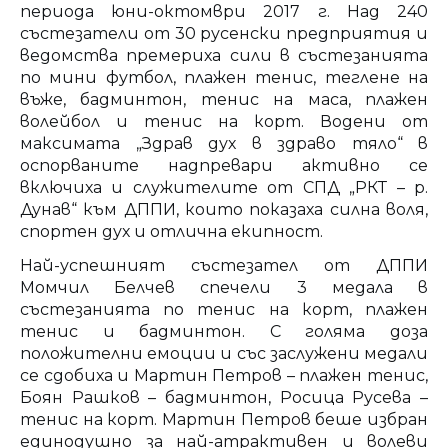
периода юни-октомври 2017 г. Над 240
състезатели от 30 русенски предприятия и
ведомства премериха сили в състезанията
по мини футбол, плажен тенис, теглене на
въже, бадминтон, тенис на маса, плажен
волейбол и тенис на корт. Водени от
максимата „Здрав дух в здраво тяло“ в
оспорваните надпревари активно се
включиха и служителите от СПД „РКТ – р.
Дунав“ към ДППИ, които показаха силна воля,
спортен дух и отлична екипност.
Най-успешният състезател от ДППИ
Момчил Белчев спечели 3 медала в
състезанията по тенис на корт, плажен
тенис и бадминтон. С голяма доза
положителни емоции и със заслужени медали
се сдобиха и Мартин Петров – плажен тенис,
Боян Рашков – бадминтон, Росица Русева –
тенис на корт. Мартин Петров беше избран
единодушно за най-атрактивен и волеви