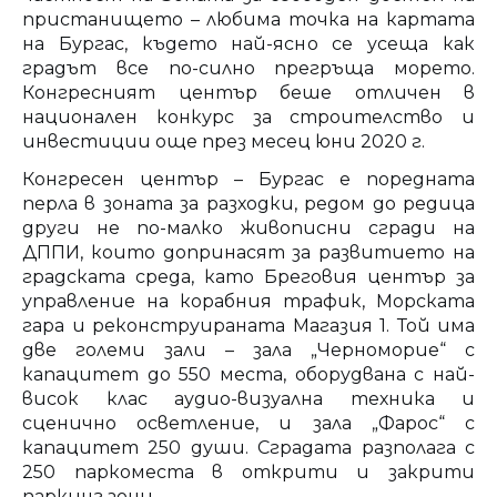
пристанището – любима точка на картата
на Бургас, където най-ясно се усеща как
градът все по-силно прегръща морето.
Конгресният център беше отличен в
национален конкурс за строителство и
инвестиции още през месец юни 2020 г.
Конгресен център – Бургас е поредната
перла в зоната за разходки, редом до редица
други не по-малко живописни сгради на
ДППИ, които допринасят за развитието на
градската среда, като Бреговия център за
управление на корабния трафик, Морската
гара и реконструираната Магазия 1. Той има
две големи зали – зала „Черноморие“ с
капацитет до 550 места, оборудвана с най-
висок клас аудио-визуална техника и
сценично осветление, и зала „Фарос“ с
капацитет 250 души. Сградата разполага с
250 паркоместа в открити и закрити
паркинг зони.