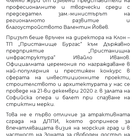
членно жури от изявени представители на
професионалните и творчески среди с
председател зам.-министърът на
регионалното развитие и
благоустройството Валентин Йовев.
Призът беше връчен на директора на Клон –
ТП „Пристанище Бургас“ към Държавно
предприятие „Пристанищна
инфраструктура“ Ивайло Иванов.
Официалната церемония по награждаване в
най-популярния и престижен конкурс в
сферата на инвестиционните проекти,
строителството и архитектурата у нас се
проведе на 21-ви декември 2020 г. в залата на
Софийска опера и балет при спазване на
стриктни мерки.
Това не е първо отличие за атрактивната
сграда на ДППИ, която допринесе за
впечатляващата визия на морския град и в
частност на Зоната за свободен достъп на