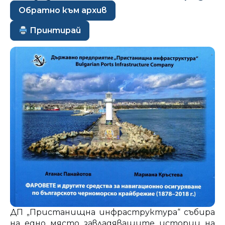
Обратно към архив
Принтирай
ДП „Пристанищна инфраструктура“ събира
на едно място завладяващите истории на