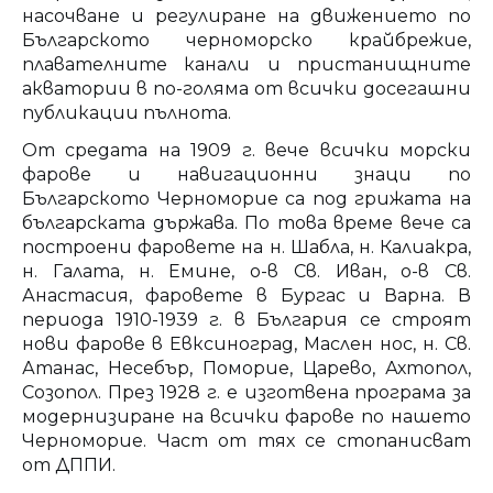
насочване и регулиране на движението по
Българското черноморско крайбрежие,
плавателните канали и пристанищните
акватории в по-голяма от всички досегашни
публикации пълнота.
От средата на 1909 г. вече всички морски
фарове и навигационни знаци по
Българското Черноморие са под грижата на
българската държава. По това време вече са
построени фаровете на н. Шабла, н. Калиакра,
н. Галата, н. Емине, о-в Св. Иван, о-в Св.
Анастасия, фаровете в Бургас и Варна. В
периода 1910-1939 г. в България се строят
нови фарове в Евксиноград, Маслен нос, н. Св.
Атанас, Несебър, Поморие, Царево, Ахтопол,
Созопол. През 1928 г. е изготвена програма за
модернизиране на всички фарове по нашето
Черноморие. Част от тях се стопанисват
от ДППИ.