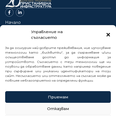
Начало
За нас
Управление на
съгласието
Проекти
Новини
За да осигурим най-добрите преживявания, ние използваме
Нормативна база
технологии като „бисквитки“, за да съхраняваме и/или
осъществяваме достъп до информация за
Електронни услуги
устройството. Съгласието с тези технологии ще ни
позволи да обработваме данни, като например поведение
Профил на купувача
при сърфиране или уникални идентификатори на този
Кариери
сайт. Несъгласието или оттеглянето на съгласие може да
Контакти
повлияе неблагоприятно на определени функции.
Сигнали
Приемам
© 2025
Отказвам
Политика за бисквитки