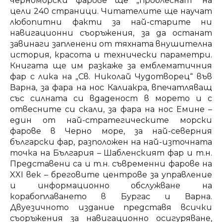
черноморски фарове ще „проблеснат“ на
цели 240 страници. Читателите ще научат
любопитни факти за най-старите ни
навигационни съоръжения, за да останат
завинаги запленени от тяхната внушителна
история, красота и технически параметри.
Книгата ще им разкаже за емблематичния
фар с лика на „Св. Николай Чудотворец“ във
Варна, за фара на нос Калиакра, впечатляващ
със силната си вдаденост в морето и с
отвесните си скали, за фара на нос Емине –
един от най-стратегическите морски
фарове в Черно море, за най-северния
български фар, разположен на най-източната
точка на България – Шабленският фар и т.н.
Представени са и т.н. съвременни фарове на
XXI век – бреговите центрове за управление
и информационно обслужване на
корабоплаването в Бургас и Варна.
Двуезичното издание представя всички
съоръжения за навигационно осигуряване,