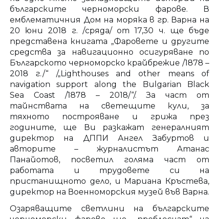
българските черноморски фарове. В
емблематичния Дом на моряка в гр. Варна на
20 юни 2018 г. /сряда/ от 17,30 ч. ще бъде
представена книгата „Фаровете и другите
средства за навигационно осигуряване по
Българското черноморско крайбрежие /1878 –
2018 г./“ /„Lighthouses and other means of
navigation support along the Bulgarian Black
Sea Coast /1878 – 2018/“/. За част от
тайнствата на светещите кули, за
тяхното построяване и грижа през
годините, ще Ви разкажат генералният
директор на ДППИ Ангел Забуртов и
авторите – журналистът Атанас
Панайотов, посветил голяма част от
работата и трудовете си на
пристанищното дело, и Мариана Кръстева,
директор на Военноморския музей във Варна.
Озаряващите светлини на българските