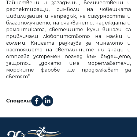
Тайнствени и загадъчни, величествени и
респектиращи, символи на човешката
цивилизация и напредък, на сигурността и
благополучието, на очакването, надеждата и
романтиката, светещите кули винаги са
привличали любопитството на малки и
големи. Книгата разказва за миналото и
настоящето на светлинните ни знаци и
отправя устремен поглед към бъдещето,
защото… „докато има мореплаватели,
морските фарове ще продължават да
светят“.
Сподели: