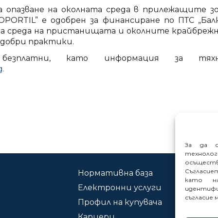
за опазване на околната среда в прилежащите 
ORTIL” е одобрен за финансиране по ПТС „Балк
та среда на пристанищата и околните крайбреж
 добри практики.
безплатни, като информация за тях
.
За да о
техноло
осъщест
Съгласие
Нормативна база
Ко
като на
Електронни услуги
Сиг
идентифи
съгласие 
Профил на купувача
Кариери