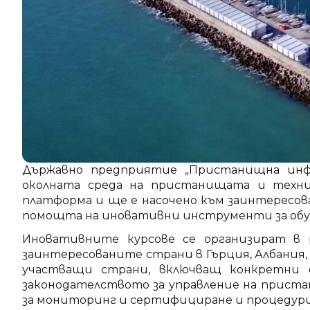
Държавно предприятие „Пристанищна инфр
околната среда на пристанищата и технит
платформа и ще е насочено към заинтересо
помощта на иновативни инструменти за обуче
Иновативните курсове се организират в 
заинтересованите страни в Гърция, Албания, 
участващи страни, включващ конкретни о
законодателството за управление на прист
за мониторинг и сертифициране и процедури