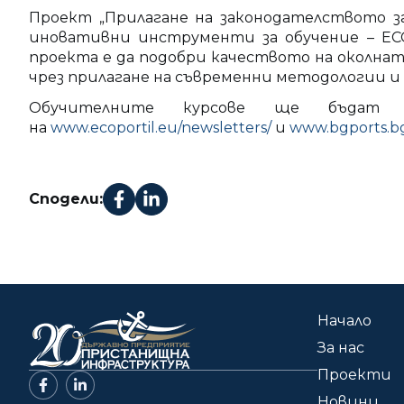
Проект „Прилагане на законодателството 
иновативни инструменти за обучение – ECOP
проекта е да подобри качеството на околна
чрез прилагане на съвременни методологии и
Обучителните курсове ще бъдат 
на
www.ecoportil.eu/newsletters/
и
www.bgports.bg
Сподели:
Начало
За нас
Проекти
Новини