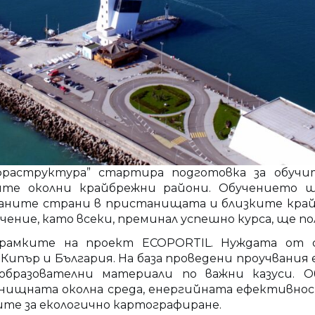
аструктура” стартира подготовка за обучит
е околни крайбрежни райони. Обучението ще 
ваните страни в пристанищата и близките край
ние, като всеки, преминал успешно курса, ще п
рамките на проект ECOPORTIL. Нуждата от сп
Кипър и България. На база проведени проучвания 
бразователни материали по важни казуси. О
анищната околна среда, енергийната ефективно
те за екологично картографиране.