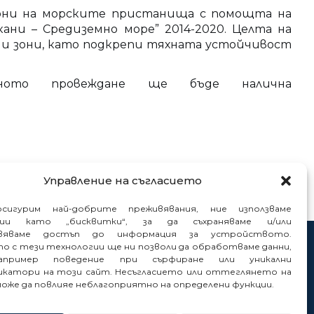
зони на морските пристанища с помощта на
ани – Средиземно море” 2014-2020. Целта на
ни зони, като подкрепи тяхната устойчивост
ното провеждане ще бъде налична
Управление на съгласието
сигурим най-добрите преживявания, ние използваме
гии като „бисквитки“, за да съхраняваме и/или
вяваме достъп до информация за устройството.
то с тези технологии ще ни позволи да обработваме данни,
нтакти
пример поведение при сърфиране или уникални
нали
катори на този сайт. Несъгласието или оттеглянето на
може да повлияе неблагоприятно на определени функции.