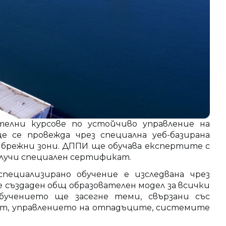
елни курсове по устойчиво управление на
се провежда чрез специална уеб-базирана
брежни зони. ДППИ ще обучава експертите с
олучи специален сертификат.
ециализирано обучение е изследвана чрез
е създаден общ образователен модел за всички
бучението ще засегне теми, свързани със
ст, управлението на отпадъците, системите