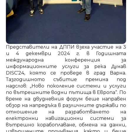
Представители на ДППИ взеха участие на 3
и 4 декември 2024 г. в Годишната
международна конференция за
информационните услуги за река Дунав
DISC’24, която се проведе в град Варна.
Тазгодишното събитие премина под
надслов: „Ново поколение системи и услуги
по вътрешните водни пътища в Европа“. По
време на двудневния форум беше направен
обзор на напредъка в различните държави по
отношение на разработването на
електронни навигационни системи за
вътрешно корабоплаване, обмена на данни,
извършените проучвания, както и беше