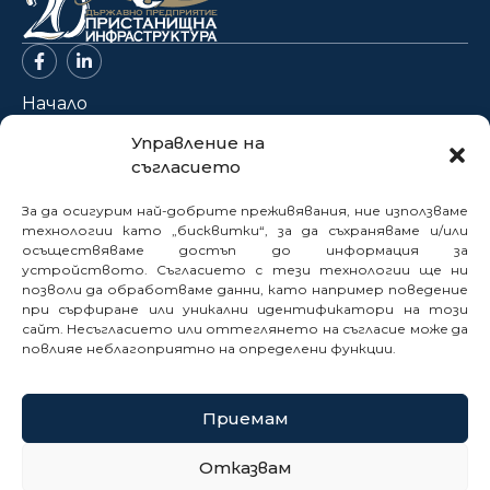
Начало
За нас
Управление на
съгласието
Проекти
Новини
За да осигурим най-добрите преживявания, ние използваме
Нормативна база
технологии като „бисквитки“, за да съхраняваме и/или
осъществяваме достъп до информация за
Електронни услуги
устройството. Съгласието с тези технологии ще ни
позволи да обработваме данни, като например поведение
Профил на купувача
при сърфиране или уникални идентификатори на този
Кариери
сайт. Несъгласието или оттеглянето на съгласие може да
Контакти
повлияе неблагоприятно на определени функции.
Сигнали
Приемам
© 2025
Отказвам