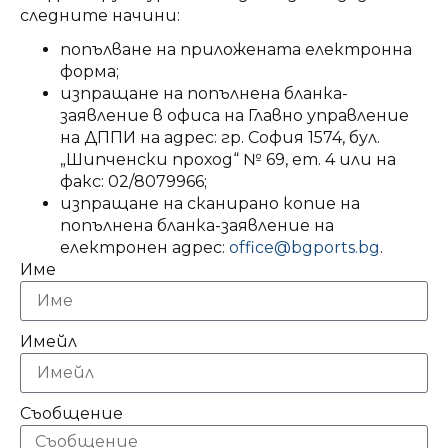
следните начини:
попълване на приложената електронна
форма;
изпращане на попълнена бланка-
заявление в офиса на Главно управление
на ДППИ на адрес: гр. София 1574, бул.
„Шипченски проход“ № 69, ет. 4 или на
факс: 02/8079966;
изпращане на сканирано копие на
попълнена бланка-заявление на
електронен адрес:
office@bgports.bg
.
Име
Имейл
Съобщение