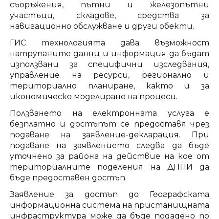
съоръжения, пътни и железопътни
участъци, складове, средства за
навигационно обслужване и други обекти.
ГИС технологията дава възможност
натрупаните данни и информация да бъдат
използвани за специфични изследвания,
управление на ресурси, регионално и
териториално планиране, както и за
икономическо моделиране на процеси.
Ползването на електронната услуга е
безплатно и достъпът се предоставя чрез
подаване на заявление-декларация. При
подаване на заявлението следва да бъде
уточнено за района на действие на кое от
териториалните поделения на ДППИ да
бъде предоставен достъп.
Заявление за достъп до Географската
информационна система на пристанищната
инфраструктура може да бъде подадено по