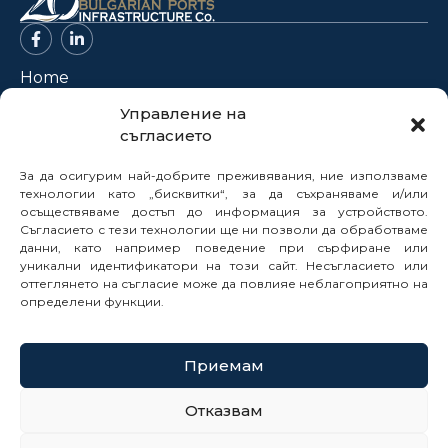
Home
About Us
Управление на
съгласието
Projects
News
За да осигурим най-добрите преживявания, ние използваме
Legal Framework
технологии като „бисквитки“, за да съхраняваме и/или
осъществяваме достъп до информация за устройството.
Electronic Services
Съгласието с тези технологии ще ни позволи да обработваме
данни, като например поведение при сърфиране или
Buyer Profile
уникални идентификатори на този сайт. Несъгласието или
Careers
оттеглянето на съгласие може да повлияе неблагоприятно на
Contacts
определени функции.
Reports
Приемам
© 2025
Отказвам
Cookie Policy