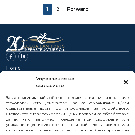
1
2
Forward
Home
About Us
Управление на
съгласието
Projects
News
За да осигурим най-добрите преживявания, ние използваме
Legal Framework
технологии като „бисквитки“, за да съхраняваме и/или
осъществяваме достъп до информация за устройството.
Electronic Services
Съгласието с тези технологии ще ни позволи да обработваме
данни, като например поведение при сърфиране или
Buyer Profile
уникални идентификатори на този сайт. Несъгласието или
Careers
оттеглянето на съгласие може да повлияе неблагоприятно на