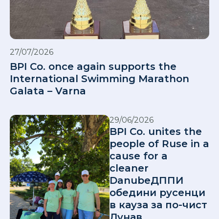
27/07/2026
BPI Co. once again supports the
International Swimming Marathon
Galata – Varna
29/06/2026
BPI Co. unites the
people of Ruse in a
cause for a
cleaner
DanubeДППИ
обедини русенци
в кауза за по-чист
Дунав