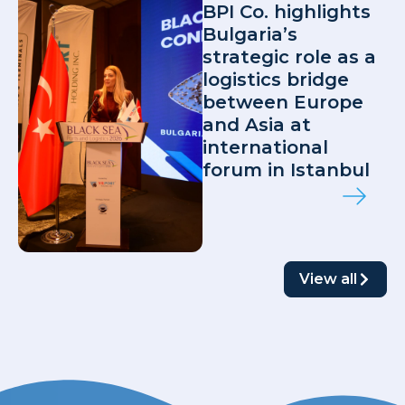
BPI Co. highlights
Bulgaria’s
strategic role as a
logistics bridge
between Europe
and Asia at
international
forum in Istanbul
View all