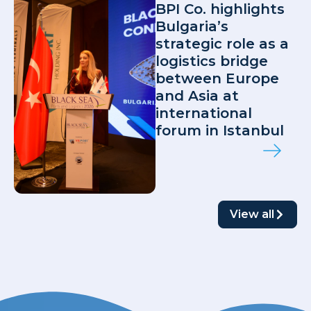
BPI Co. highlights
Bulgaria’s
strategic role as a
logistics bridge
between Europe
and Asia at
international
forum in Istanbul
View all