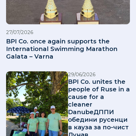
27/07/2026
BPI Co. once again supports the
International Swimming Marathon
Galata – Varna
29/06/2026
BPI Co. unites the
people of Ruse in a
cause for a
cleaner
DanubeДППИ
обедини русенци
в кауза за по-чист
Дунав