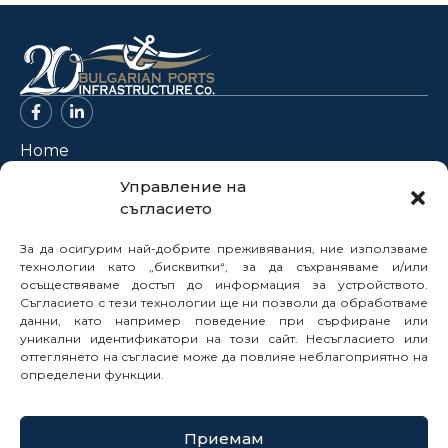
Home
About Us
Управление на
съгласието
Projects
News
За да осигурим най-добрите преживявания, ние използваме
Legal Framework
технологии като „бисквитки“, за да съхраняваме и/или
осъществяваме достъп до информация за устройството.
Electronic Services
Съгласието с тези технологии ще ни позволи да обработваме
данни, като например поведение при сърфиране или
Buyer Profile
уникални идентификатори на този сайт. Несъгласието или
Careers
оттеглянето на съгласие може да повлияе неблагоприятно на
Contacts
определени функции.
Reports
Приемам