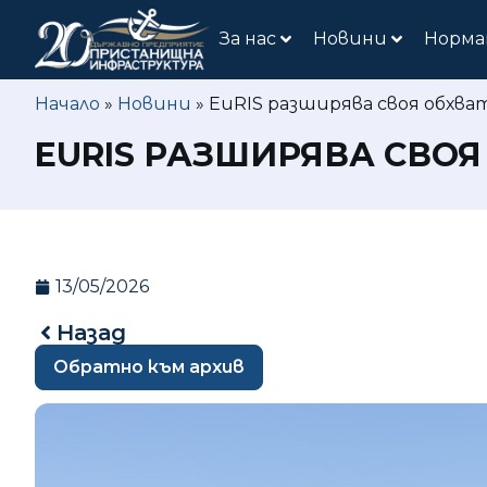
За нас
Новини
Норма
Начало
»
Новини
»
EuRIS разширява своя обхв
EURIS РАЗШИРЯВА СВО
13/05/2026
Назад
Обратно към архив