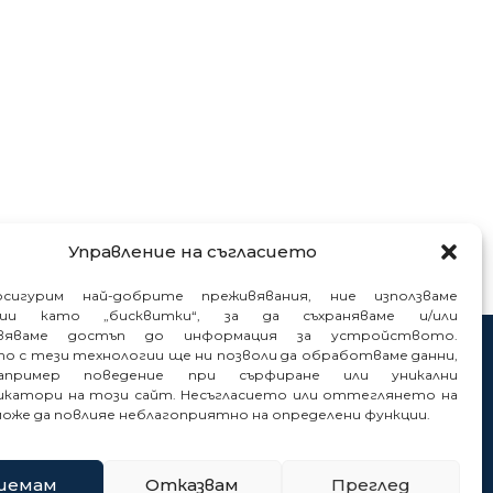
Управление на съгласието
сигурим най-добрите преживявания, ние използваме
гии като „бисквитки“, за да съхраняваме и/или
вяваме достъп до информация за устройството.
то с тези технологии ще ни позволи да обработваме данни,
нтакти
пример поведение при сърфиране или уникални
нали
катори на този сайт. Несъгласието или оттеглянето на
може да повлияе неблагоприятно на определени функции.
иемам
Отказвам
Преглед