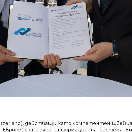
itzerland), действащи като компетентен швейцар
а Европейска речна информационна система E