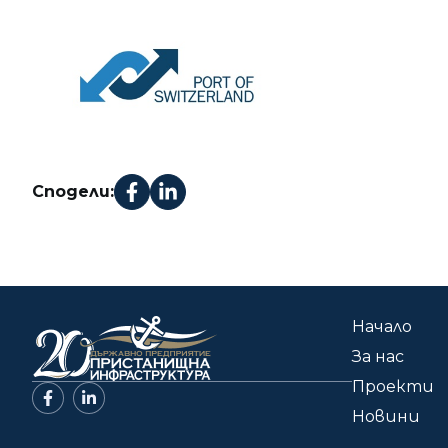
Сподели:
Начало
За нас
Проекти
Новини