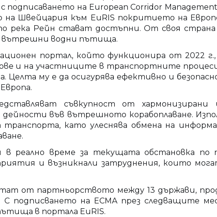
 подписаването на European Corridor Management 
нето на Швейцария към EuRIS покритието на Евр
по река Рейн стават достъпни. От своя стран
т вътрешни водни пътища.
ционен портал, който функционира от 2022 г., 
ове и на участниците в транспортните процес
. Целта му е да осигурява ефективно и безопасно 
Европа.
едставляват съвкупност от хармонизирани 
дейности във вътрешното корабоплаване. Изпол
транспорта, като улеснява обмена на информац
ване.
 в реално време за текущата обстановка по п
оприятия и възникнали затруднения, които мог
лтат от партньорството между 13 държави, продъ
. С подписването на ECMA през следващите мес
ътища в портала EuRIS.