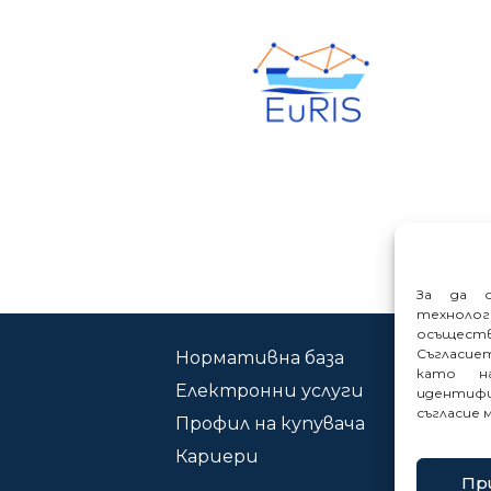
За да о
техноло
осъщест
Съгласие
Нормативна база
Ко
като на
Електронни услуги
Сиг
идентифи
съгласие 
Профил на купувача
Кариери
Пр