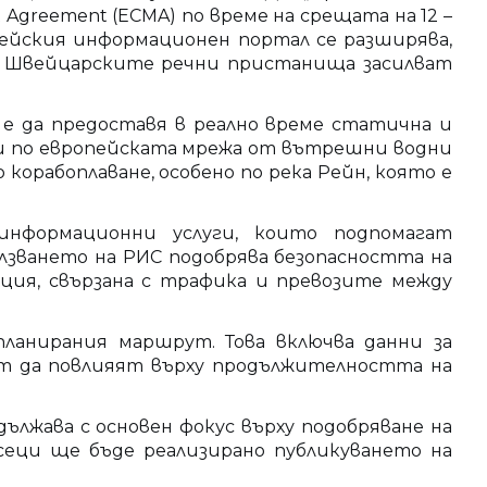
Agreement (ECMA) по време на срещата на 12 –
опейския информационен портал се разширява,
а Швейцарските речни пристанища засилват
е да предоставя в реално време статична и
и по европейската мрежа от вътрешни водни
корабоплаване, особено по река Рейн, която е
информационни услуги, които подпомагат
зването на РИС подобрява безопасността на
ия, свързана с трафика и превозите между
ланирания маршрут. Това включва данни за
ат да повлияят върху продължителността на
лжава с основен фокус върху подобряване на
еци ще бъде реализирано публикуването на