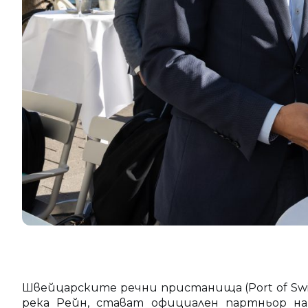
Швейцарските речни пристанища (Port of Sw
река Рейн, стават официален партньор н