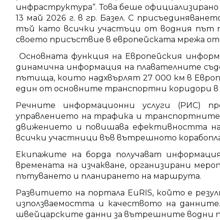
инфраструктура“. Това беше официализирано с
13 май 2026 г. в гр. Базел. С присъединява
тъй като всички участъци от водния път 
своето присъствие в европейската мрежа о
Основната функция на Европейския информа
динамична информация на плавателните съд
пътища, които надхвърлят 27 000 км в Европа
един от основните транспортни коридори в 
Речните информационни услуги (РИС) пр
управлението на трафика и транспортните 
движението и повишава ефективността на 
всички участници във вътрешното корабопла
Екипажите на борда получават информация
времената на изчакване, организирани мер
пътуването и планирането на маршрута.
Развитието на портала EuRIS, който е резу
използваемостта и качеството на данните
швейцарските данни за вътрешните водни п