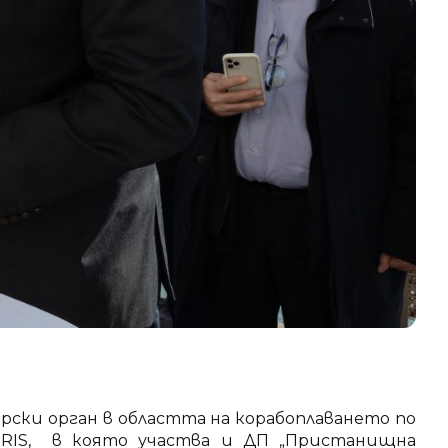
ски орган в областта на корабоплаването по
uRIS, в която участва и ДП „Пристанищна