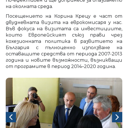
по-ефективен и ще допринесе за опазването
на околната среда.
Посещението на Корина Крецу е част от
двудневната визита на еврокомисаря у нас.
Във фокуса на визитата са инвестициите,
които Европейският съюз прави чрез
кохезионната политика в развитието на
България с пълноценно използване на
оставащите средства от периода 2007-2013
година и новите възможности, възникващи
от програмите в период 2014–2020 година.