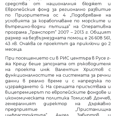
средства от националния бюджет и
Европейския фонд за регионално развитие
по Приоритетна ос 4 „Подобряване на
условията за корабоплаване по морските и
вътрешно-водни пътища” на Оперативна
програма „Транспорт” 2007 – 2013 г. Общият
размер на безвъзмездната помощ е 26 608 561,
43 лв. Очаква се проектът да приключи до 2
месеца.
При посещението си в РИС центъра в Русе г-
жа Крецу беше запозната от ръководителя
на проекта инж. Валентин Христов с
функционалностите на системата за речни
данни в реално време и с напредъка по
изграждането й. На срещата присъстваха и
вицепремиерът по европейските фондове и
икономическата политика Томислав Дончев,
генералният директор на Държавно
предприятие „Пристанищна
инфраструктура“ Ангел Забуртов и