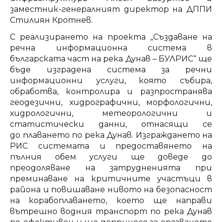
заместник-генералният директор на ДППИ
Стилиян Кротнев.
С реализирането на проекта „Създаване на
речна информационна система в
българската част на река Дунав – БУЛРИС“ ще
бъде изградена система за речни
информационни услуги, която събира,
обработва, контролира и разпространява
геодезични, хидрографични, морфологични,
хидрологични, метеорологични и
статистически данни, отнасящи се
до плаването по река Дунав. Изграждането на
РИС системата и предоставянето на
пълния обем услуги ще доведе до
преодоляване на затрудненията при
преминаване на критичните участъци в
района и повишаване нивото на безопасност
на корабоплаването, което ще направи
вътрешно водния транспорт по река Дунав