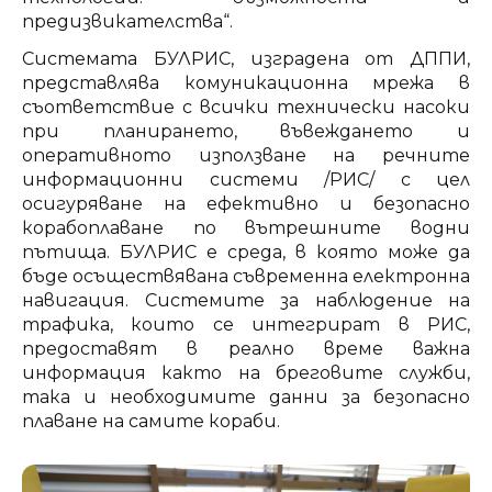
предизвикателства“.
Системата БУЛРИС, изградена от ДППИ,
представлява комуникационна мрежа в
съответствие с всички технически насоки
при планирането, въвеждането и
оперативното използване на речните
информационни системи /РИС/ с цел
осигуряване на ефективно и безопасно
корабоплаване по вътрешните водни
пътища. БУЛРИС е среда, в която може да
бъде осъществявана съвременна електронна
навигация. Системите за наблюдение на
трафика, които се интегрират в РИС,
предоставят в реално време важна
информация както на бреговите служби,
така и необходимите данни за безопасно
плаване на самите кораби.