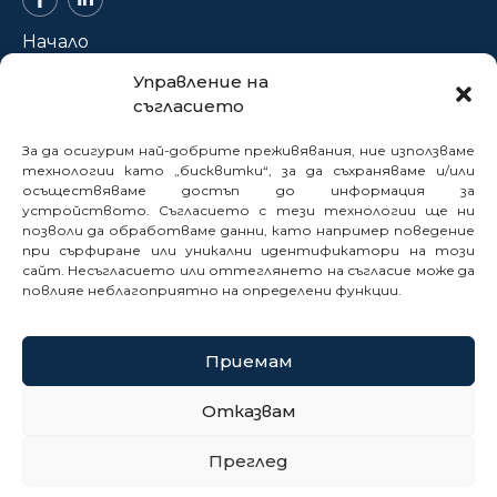
Начало
За нас
Управление на
съгласието
Проекти
Новини
За да осигурим най-добрите преживявания, ние използваме
Нормативна база
технологии като „бисквитки“, за да съхраняваме и/или
осъществяваме достъп до информация за
Електронни услуги
устройството. Съгласието с тези технологии ще ни
позволи да обработваме данни, като например поведение
Профил на купувача
при сърфиране или уникални идентификатори на този
Кариери
сайт. Несъгласието или оттеглянето на съгласие може да
Контакти
повлияе неблагоприятно на определени функции.
Сигнали
Приемам
© 2025
Отказвам
Политика за бисквитки
Преглед
Политика за поверителност