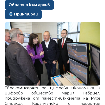
Обратно към архив
Принтирай
Еврокомисарят по цифрова икономика и
цифрово общество Мария Габриел,
придружена от заместник-кмета на Русе
Страхил Карапчански и народния