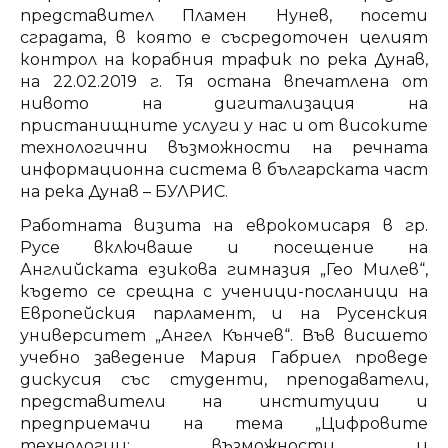
представител Пламен Нунев, посети
сградата, в която е съсредоточен целият
контрол на корабния трафик по река Дунав,
на 22.02.2019 г. Тя остана впечатлена от
нивото на дигитализация на
пристанищните услуги у нас и от високите
технологични възможности на речната
информационна система в българската част
на река Дунав – БУЛРИС.
Работната визита на еврокомисаря в гр.
Русе включваше и посещение на
Английската езикова гимназия „Гео Милев“,
където се срещна с ученици-посланици на
Европейския парламент, и на Русенския
университет „Ангел Кънчев“. Във висшето
учебно заведение Мария Габриел проведе
дискусия със студенти, преподаватели,
представители на институции и
предприемачи на тема „Цифровите
технологии: възможности и