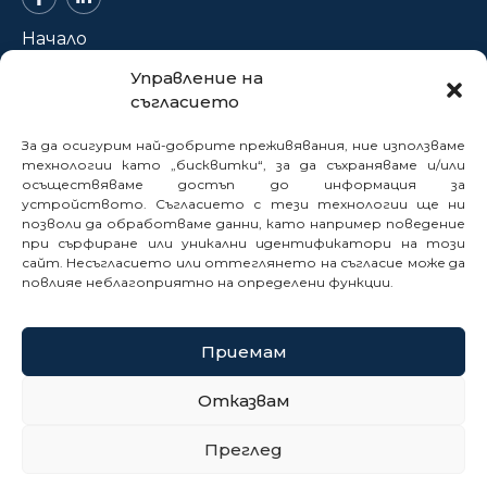
Начало
За нас
Управление на
съгласието
Проекти
Новини
За да осигурим най-добрите преживявания, ние използваме
Нормативна база
технологии като „бисквитки“, за да съхраняваме и/или
осъществяваме достъп до информация за
Електронни услуги
устройството. Съгласието с тези технологии ще ни
позволи да обработваме данни, като например поведение
Профил на купувача
при сърфиране или уникални идентификатори на този
Кариери
сайт. Несъгласието или оттеглянето на съгласие може да
Контакти
повлияе неблагоприятно на определени функции.
Сигнали
Приемам
© 2025
Отказвам
Политика за бисквитки
Преглед
Политика за поверителност