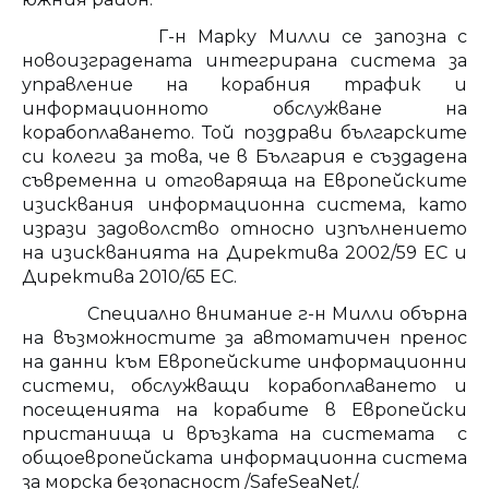
Г-н Марку Милли се запозна с
новоизградената интегрирана система за
управление на корабния трафик и
информационното обслужване на
корабоплаването. Той поздрави българските
си колеги за това, че в България е създадена
съвременна и отговаряща на Европейските
изисквания информационна система, като
изрази задоволство относно изпълнението
на изискванията на Директива 2002/59 ЕС и
Директива 2010/65 ЕС.
Специално внимание г-н Милли обърна
на възможностите за автоматичен пренос
на данни към Европейските информационни
системи, обслужващи корабоплаването и
посещенията на корабите в Европейски
пристанища и връзката на системата с
общоевропейската информационна система
за морска безопасност /SafeSeaNet/.