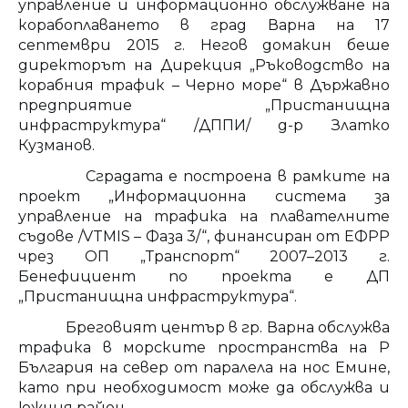
управление и информационно обслужване на
корабоплаването в град Варна на 17
септември 2015 г. Негов домакин беше
директорът на Дирекция „Ръководство на
корабния трафик – Черно море“ в Държавно
предприятие „Пристанищна
инфраструктура“ /ДППИ/ д-р Златко
Кузманов.
Сградата е построена в рамките на
проект „Информационна система за
управление на трафика на плавателните
съдове /VTMIS – Фаза 3/“, финансиран от ЕФРР
чрез ОП „Транспорт“ 2007–2013 г.
Бенефициент по проекта е ДП
„Пристанищна инфраструктура“.
Бреговият център в гр. Варна обслужва
трафика в морските пространства на Р
България на север от паралела на нос Емине,
като при необходимост може да обслужва и
южния район.