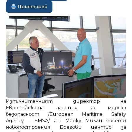
Принтирай
Изпълнителният директор на
Европейската агенция за морска
безопасност /European Maritime Safety
Agency
– EMSA/ г-н Марку Милли посети
новопостроения Брегови център за