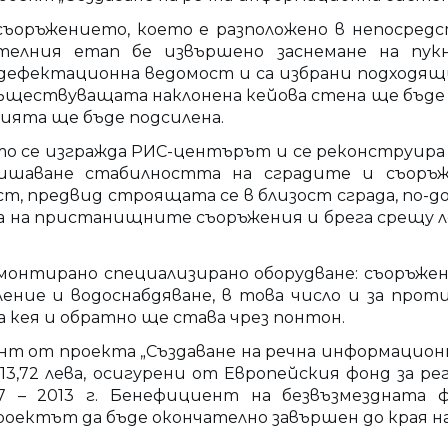
съоръжението, което е разположено в непосредс
телния етап бе извършено заснемане на пу
дефектационна ведомост и са избрани подходящ
ъществуващата наклонена кейова стена ще бъде 
ията ще бъде подсилена.
то се изгражда РИС-центърът и се реконструира
ишаване стабилността на сградите и съоръж
ст, предвид строящата се в близост сграда, по-д
та на пристанищните съоръжения и брега срещу л
 монтирано специализирано оборудване: съоръжен
тление и водоснабдяване, в това число и за пр
а кея и обратно ще става чрез понтон.
т от проекта „Създаване на речна информационна
13,72 лева, осигурени от Европейския фонд за 
07 – 2013 г. Бенефициент на безвъзмездната
ектът да бъде окончателно завършен до края на 