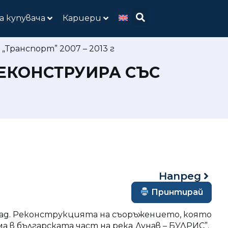
а купувача
Кариери
Транспорт” 2007 – 2013 г
РЕКОНСТРУИРА СЪС
Напред
Принтирай
ад. Реконструкцията на съоръжението, която
а в българската част на река Дунав – БУЛРИС”.