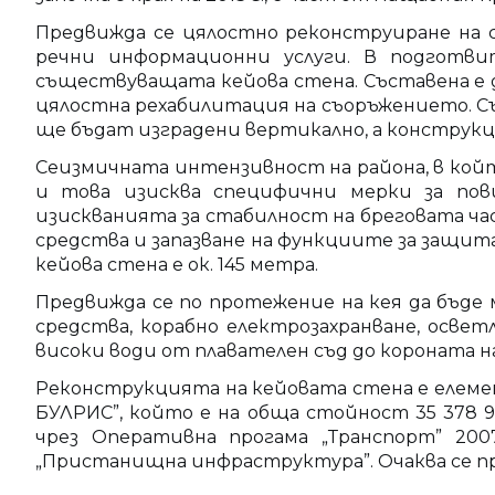
Предвижда се цялостно реконструиране на 
речни информационни услуги. В подготви
съществуващата кейова стена. Съставена е 
цялостна рехабилитация на съоръжението. С
ще бъдат изградени вертикално, а конструкц
Сеизмичната интензивност на района, в кой
и това изисква специфични мерки за пов
изискванията за стабилност на бреговата ча
средства и запазване на функциите за защи
кейова стена е ок. 145 метра.
Предвижда се по протежение на кея да бъде
средства, корабно електрозахранване, осве
високи води от плавателен съд до короната н
Реконструкцията на кейовата стена е елемен
БУЛРИС”, който е на обща стойност 35 378 9
чрез Оперативна прогама „Транспорт” 20
„Пристанищна инфраструктура”. Очаква се про