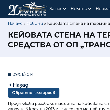
За нас
Новини
Норма
Начало
»
Новини
»
Кейовата стена на терминал 
КЕЙОВАТА СТЕНА НА ТЕ
СРЕДСТВА ОТ ОП „ТРАНСП
09/01/2014
Назад
Обратно към архив
Продължава рехабилитацията на кейовата ст
започна в края на 2013 г., е част от мащабния