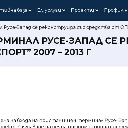
тивна база
Ел. услуги
Проекти
Профил н
Русе-Запад се реконструира със средства от ОП „
РМИНАЛ РУСЕ-ЗАПАД СЕ 
ОРТ” 2007 – 2013 Г
ена на входа на пристанищен терминал Русе- Зап
 проект „Създаване на речна информационна систем