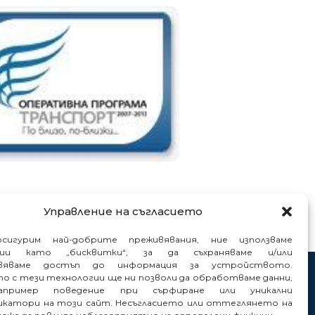
Управление на съгласието
сигурим най-добрите преживявания, ние използваме
гии като „бисквитки“, за да съхраняваме и/или
вяваме достъп до информация за устройството.
то с тези технологии ще ни позволи да обработваме данни,
нтакти
пример поведение при сърфиране или уникални
нали
катори на този сайт. Несъгласието или оттеглянето на