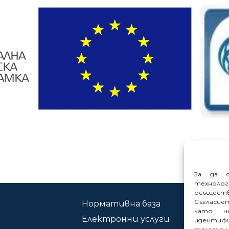
За да о
техноло
осъщест
Съгласие
Нормативна база
Ко
като на
Електронни услуги
Сиг
идентифи