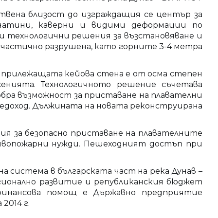
твена близост до изграждащия се център за
кнатини, каверни и видими деформации по
и технологични решения за възстановяване и
частично разрушена, като горните 3-4 метра
 прилежащата кейова стена е от осма степен
енията. Технологичното решение съчетава
обра възможност за приставане на плавателни
едоход. Дължината на новата реконструирана
ия за безопасно приставане на плавателните
отивопожарни нужди. Пешеходният достъп при
 система в българската част на река Дунав –
регионално развитие и републиканския бюджет
 финансова помощ е Държавно предприятие
2014 г.