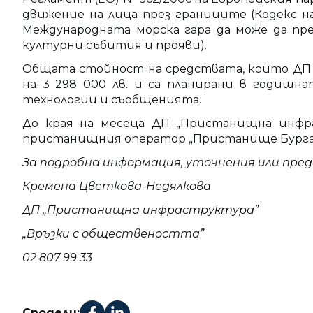
движение на лица през границите (Кодекс 
Международната морска гара да може да пре
културни събития и прояви).
Общата стойност на средствата, които ДП 
на 3 298 000 лв. и са планирани в годиш
технологии и съобщенията.
До края на месеца ДП „Пристанищна инфра
пристанищния оператор „Пристанище Бургас
За подробна информация, уточнения или пре
Кремена Цветкова-Недялкова
ДП „Пристанищна инфраструктура”
„Връзки с обществеността”
02 807 99 33
Сподели: