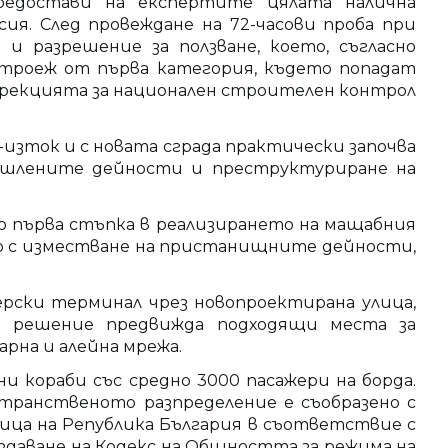
предостави на експертите цялата налична
я. След провеждане на 72-часови проба при
и разрешение за ползване, което, съгласно
 строеж от първа категория, където попадат
Дирекцията за национален строителен контрол
изток и с новата сграда практически започва
мишлените дейности и преструктуриране на
 първа стъпка в реализирането на мащабния
но с изместване на пристанищните дейности,
рски терминал чрез новопроектирана улица,
о решение предвижда подходящи места за
рна и алейна мрежа.
и кораби със средно 3000 пасажери на борда.
странственото разпределение е съобразено с
ица на Република България в съответствие с
ъздаване на Кодекс на Общността за режима на