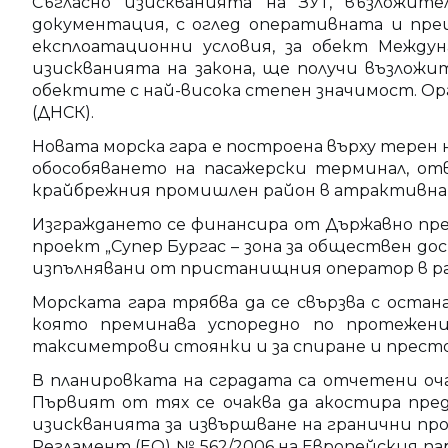
Съгласно изискванията на ЗУТ, възложит
документация, с оглед оперативната и пре
експлоатационни условия, за обект Междун
изискванията на закона, ще получи възложи
обектите с най-висока степен значимост. Ор
(ДНСК).
Новата морска гара е построена върху терен
обособяването на пасажерски терминал, о
крайбрежния промишлен район в атрактивна з
Изграждането се финансира от Държавно пр
проект „Супер Бургас – зона за обществен 
изпълнявани от пристанищния оператор в рай
Морската гара трябва да се свързва с ост
която преминава успоредно по протежен
таксиметрови стоянки и за спиране и престо
В планировката на сградата са отчетени оча
Първият от тях се очаква да акостира пред
изискванията за извършване на гранични пр
Регламент (ЕО) № 562/2006 на Европейския па