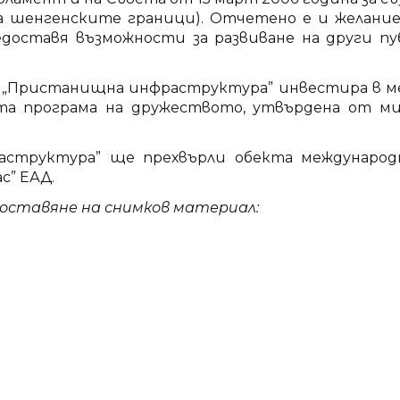
на шенгенските граници). Отчетено е и желаниe
доставя възможности за развиване на други пу
„Пристанищна инфраструктура” инвестира в меж
ната програма на дружеството, утвърдена от 
структура” ще прехвърли обекта международна
” ЕАД.
доставяне на снимков материал: