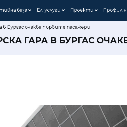
тивна база
Ел. услуги
Проекти
Профил н
 в Бургас очаква първите пасажери
КА ГАРА В БУРГАС ОЧАК