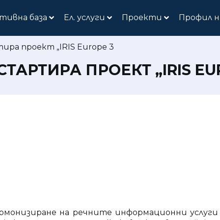
тивна база
Ел. услуги
Проекти
Профил н
тира проект „IRIS Europe 3
 СТАРТИРА ПРОЕКТ „IRIS EU
рмонизиране на речните информационни услуги (Riv