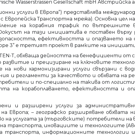
chische Wasserstrassen Gesellschaft mbH Австрийс
ационни услуги в Европа”) представлява междунар
нс Европейска Транспортна мрежа). Основна цел 
равление на корабния трафик по вътрешните
 Фокусът на тази инициатива е поставен върх
езопасността, ефективността и опазването на
ope 3” е третият проект в рамките на инициат
TEN-T, обхваща дейността на бенефициенти от с
 развитие и прецизиране на ключовите технолог
 на нови хармонизирани услуги свързани с во
ия и регламенти за качеството и обхвата на р
отребители и по-специално на такива от логисти
стта на корабоплаването, ефективността и опа
брени и разширени услуги за административ
а Европа; – географско разширяване обхвата на
о на услугата за (търговските) потребители на во
транспорта, иновациите и технологиите (Австрия)
 на транспорта, информационните технологии 