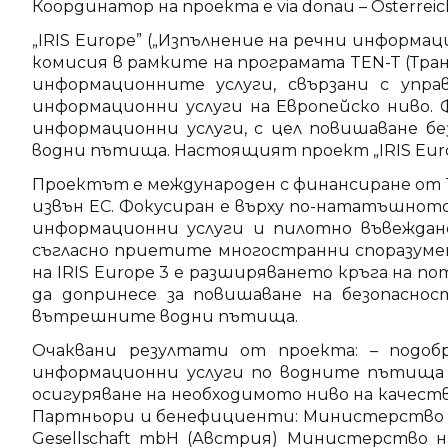
Координатор на проекта е via donau – Österrei
„IRIS Europe” („Изпълнение на речни информ
комисия в рамките на програмата TEN-T (Тра
информационните услуги, свързани с уп
информационни услуги на Европейско ниво.
информационни услуги, с цел повишаване б
водни пътища. Настоящият проект „IRIS Eur
Проектът е международен с финансиранe от 
извън ЕС. Фокусиран е върху по-нататъшното
информационни услуги и пилотно въвеждане
съгласно приетите многостранни споразумен
на IRIS Europe 3 е разширяването кръга на п
да допринесе за повишаване на безопасно
вътрешните водни пътища.
Очаквани резултати от проекта: – подо
информационни услуги по водните пътища н
осигуряване на необходимото ниво на качеств
Партньори и бенефициенти: Министерство на 
Gesellschaft mbH (Австрия) Министерство