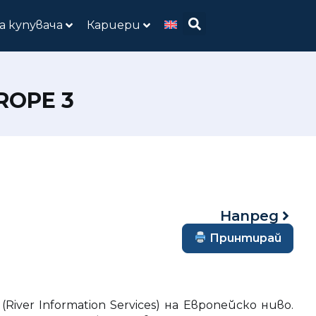
а купувача
Кариери
ROPE 3
Напред
Принтирай
er Information Services) на Европейско ниво.