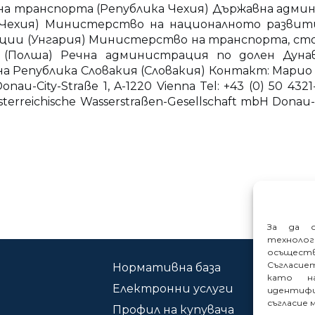
а транспорта (Република Чехия) Държавна админи
Чехия) Министерство на националното развитие
ации (Унгария) Министерство на транспорта, ст
Полша) Речна администрация по долен Дунав
Република Словакия (Словакия) Контакт: Марио К
nau-City-Straße 1, A-1220 Vienna Tel: +43 (0) 50 4321-
reichische Wasserstraßen-Gesellschaft mbH Donau-City
За да о
техноло
осъщест
Съгласие
Нормативна база
Ко
като на
Електронни услуги
Сиг
идентифи
съгласие 
Профил на купувача