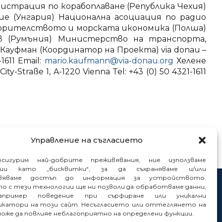
страция по корабоплаване (Република Чехия)
 (Унгария) Национална асоциация по радио
орителството и морската икономика (Полша)
 (Румъния) Министерство на транспорта,
ауфман (Координатор на Проекта) via donau –
1611 Email:
mario.kaufmann@via-donau.org
Хелене
-Straße 1, A-1220 Vienna Tel: +43 (0) 50 4321-1611
Управление на съгласието
сигурим най-добрите преживявания, ние използваме
гии като „бисквитки“, за да съхраняваме и/или
вяваме достъп до информация за устройството.
то с тези технологии ще ни позволи да обработваме данни,
нтакти
пример поведение при сърфиране или уникални
нали
катори на този сайт. Несъгласието или оттеглянето на
може да повлияе неблагоприятно на определени функции.