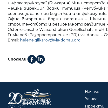
инфраструктура” (България) Министерство н
Чешка дирекция водни пътища (Република 
сигнализиране при бедствия и инфокомуник
Офис вътрешни водни пътища – Шчечин (
строителството и регионалното развитие на 
Österreichische Wasserstraßen-Gesellschaft mbH Do
Гилкаров (Разпространение (PR)) via donau – Öster
Email:
helene.gilkarov@via-donau.org
Сподели:
Начало
За нас
Проекти