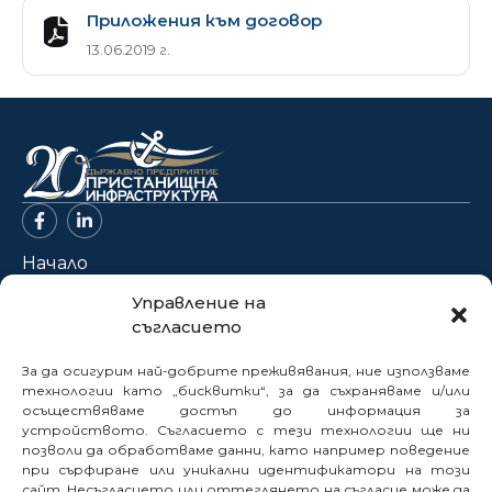
Приложения към договор
13.06.2019 г.
Начало
За нас
Управление на
съгласието
Проекти
Новини
За да осигурим най-добрите преживявания, ние използваме
Нормативна база
технологии като „бисквитки“, за да съхраняваме и/или
осъществяваме достъп до информация за
Електронни услуги
устройството. Съгласието с тези технологии ще ни
позволи да обработваме данни, като например поведение
Профил на купувача
при сърфиране или уникални идентификатори на този
Кариери
сайт. Несъгласието или оттеглянето на съгласие може да