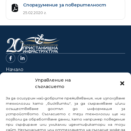
Споразумение за поверителност
25.02.2020 г.
Начало
За нас
Управление на
съгласието
Проекти
Новини
За да осигурим най-добрите преживявания, ние използваме
Нормативна база
технологии като „бисквитки“, за да съхраняваме и/или
осъществяваме достъп до информация за
Електронни услуги
устройството. Съгласието с тези технологии ще ни
позволи да обработваме данни, като например поведение
Профил на купувача
при сърфиране или уникални идентификатори на този
Кариери
сайт. Несъгласието или оттеглянето на съгласие може да