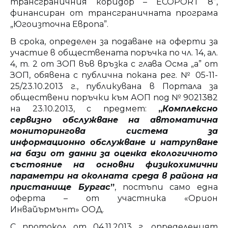
трансграничния коридор – ECOPORT 8”,
финансиран от трансграничната програма
„Югоизточна Европа”.
В срока, определен за подаване на оферти за
участие в обществената поръчка по чл. 14, ал.
4, т. 2 от ЗОП във връзка с глава Осма „а” от
ЗОП, обявена с публична покана рег. № 05-11-
25/23.10.2013 г., публикувана в Портала за
обществени поръчки към АОП под № 9021382
на 23.10.2013, с предмет:
„
Комплексно
сервизно обслужване на автоматична
мониторингова система за
информационно обслужване и натрупване
на бази от данни за оценка екологичното
състояние на основни физикохимични
параметри на околната среда в района на
пристанище Бургас
”
, постъпи само една
оферта – от участника «Орион
Инвайърмънт» ООД.
С протокол от 04.11.2013 г. определеният