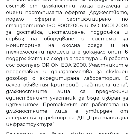
състав от длъжностни лица разгледа и
оцени постъпилата оферта. Дружеството,
подало оферта, сертифицирано по
стандартите ISO 9001:2008 и ISO 14001:2004
за доставка, инсталиране, поддръжка и
сервиз на оборудване и системи за
мониторинг на околна среда и на
технологични процеси и е доказало опит в
поддръжката на сходна апаратура и в работа
със софтуер ORION EDA 2000. Участникът е
представил и доказателства за сключен
договор с акредитирана лаборатория. С
оглед обявения критерий „най-ниска цена”,
длъжностните лица са предложили
единственият участник да бъде избран за
изпълнител. Протоколът от работата на
длъжностните лица е утвърден от
генералния директор на ДП „Пристанищна
инфраструктура”.