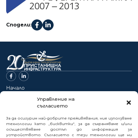
Сподели:
Начало
За нас
Управление на
съгласието
Проекти
Новини
За да осигурим най-добрите преживявания, ние използваме
Нормативна база
технологии като „бисквитки“, за да съхраняваме и/или
осъществяваме достъп до информация за
Електронни услуги
устройството. Съгласието с тези технологии ще ни