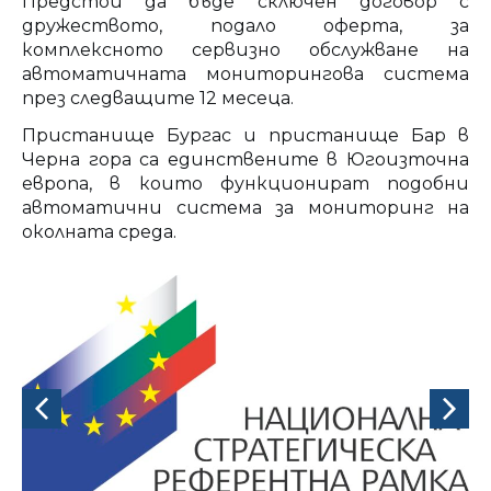
Предстои да бъде сключен договор с
дружеството, подало оферта, за
комплексното сервизно обслужване на
автоматичната мониторингова система
през следващите 12 месеца.
Пристанище Бургас и пристанище Бар в
Черна гора са единствените в Югоизточна
европа, в които функционират подобни
автоматични система за мониторинг на
околната среда.