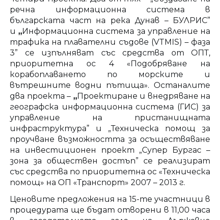
речна информационна система в
българската част на река Дунав – БУЛРИС”
и
„
Информационна система за управление на
трафика на плавателни съдове (VTMIS) – фаза
3” се изпълняват със средства от ОПТ,
приоритетна ос 4 «Подобряване на
корабоплаването по морските и
вътрешните водни пътища». Останалите
два проекта –
„
Проектиране и внедряване на
географска информационна система (ГИС) за
управление на пристанищната
инфраструктура” и „Техническа помощ за
проучване възможността за осъществяване
на инвестиционен проект „Супер Бургас –
зона за обществен достъп” се реализират
със средства по приоритетна ос «Техническа
помощ» на ОП «Транспорт» 2007 – 2013 г.
Ценовите предложения на 15-те участници в
процедурата ще бъдат отворени в 11,00 часа