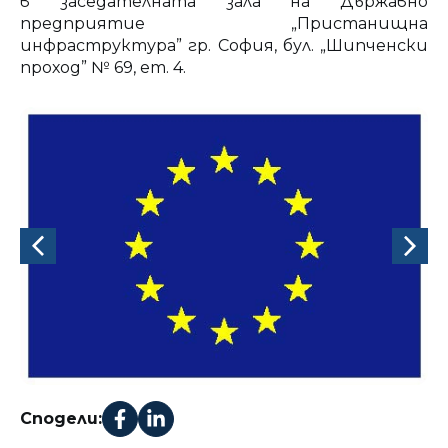
в заседателната зала на Държавно
предприятие „Пристанищна
инфраструктура” гр. София, бул. „Шипченски
проход” № 69, ет. 4.
Сподели: