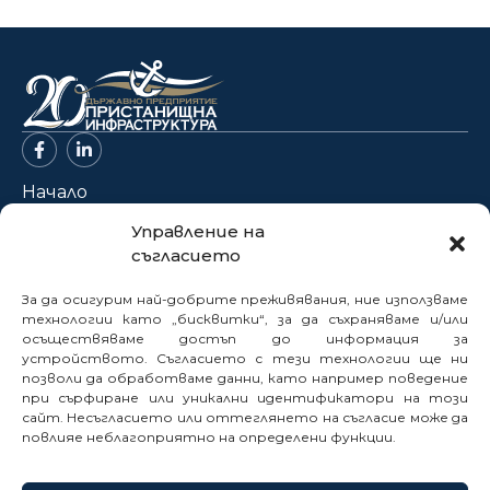
Начало
За нас
Управление на
съгласието
Проекти
Новини
За да осигурим най-добрите преживявания, ние използваме
Нормативна база
технологии като „бисквитки“, за да съхраняваме и/или
осъществяваме достъп до информация за
Електронни услуги
устройството. Съгласието с тези технологии ще ни
Профил на купувача
позволи да обработваме данни, като например поведение
при сърфиране или уникални идентификатори на този
Кариери
сайт. Несъгласието или оттеглянето на съгласие може да
Контакти
повлияе неблагоприятно на определени функции.
Сигнали